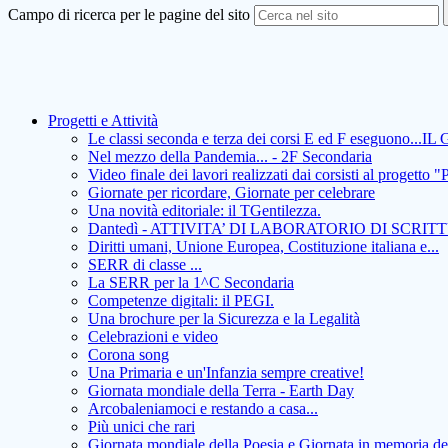
Campo di ricerca per le pagine del sito
Progetti e Attività
Le classi seconda e terza dei corsi E ed F eseguono.
Nel mezzo della Pandemia... - 2F Secondaria
Video finale dei lavori realizzati dai corsisti al pro
Giornate per ricordare, Giornate per celebrare
Una novità editoriale: il TGentilezza.
Dantedì - ATTIVITA’ DI LABORATORIO DI SCRITTUR
Diritti umani, Unione Europea, Costituzione italiana e...
SERR di classe ...
La SERR per la 1^C Secondaria
Competenze digitali: il PEGI.
Una brochure per la Sicurezza e la Legalità
Celebrazioni e video
Corona song
Una Primaria e un'Infanzia sempre creative!
Giornata mondiale della Terra - Earth Day
Arcobaleniamoci e restando a casa...
Più unici che rari
Giornata mondiale della Poesia e Giornata in memoria del