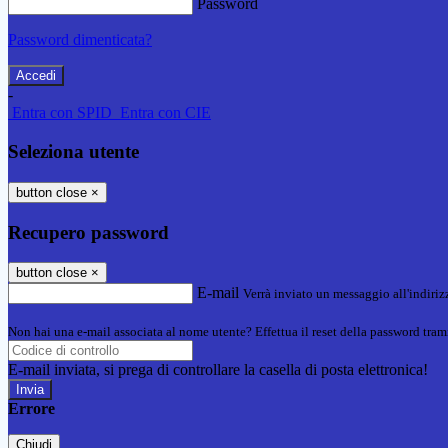
Password
Password dimenticata?
-
Entra con SPID
Entra con CIE
Seleziona utente
button close
×
Recupero password
button close
×
E-mail
Verrà inviato un messaggio all'indirizz
Non hai una e-mail associata al nome utente? Effettua il reset della password tram
E-mail inviata, si prega di controllare la casella di posta elettronica!
Errore
Chiudi