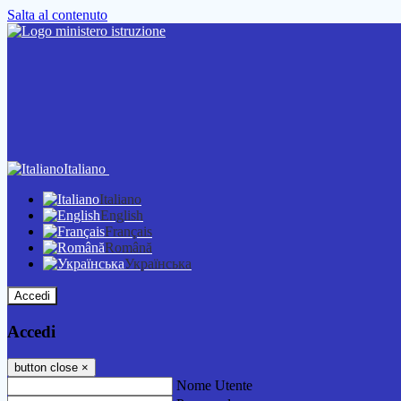
Salta al contenuto
Italiano
Italiano
English
Français
Română
Українська
Accedi
Accedi
button close
×
Nome Utente