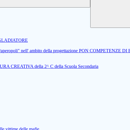
..IL GLADIATORE
getto "Paperopoli" nell' ambito della progettazione PON COMPETENZE D
A CREATIVA della 2^ C della Scuola Secondaria
le vittime delle mafie