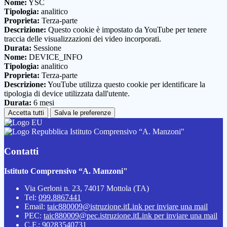
Nome:
YSC
Tipologia:
analitico
Proprieta:
Terza-parte
Descrizione:
Questo cookie è impostato da YouTube per tenere
traccia delle visualizzazioni dei video incorporati.
Durata:
Sessione
Nome:
DEVICE_INFO
Tipologia:
analitico
Proprieta:
Terza-parte
Descrizione:
YouTube utilizza questo cookie per identificare la
tipologia di device utilizzata dall'utente.
Durata:
6 mesi
Accetta tutti
Salva le preferenze
Istituto Comprensivo “A. Manzoni"
Contatti
Istituto Comprensivo “A. Manzoni"
Via Gerloni n. 23, 74017 Mottola (TA)
Tel:
099.8867441
Email:
taic880009@istruzione.it
Link per inviare una mail
PEC:
taic880009@pec.istruzione.it
Link per inviare una mail
C.F.: 90283540731