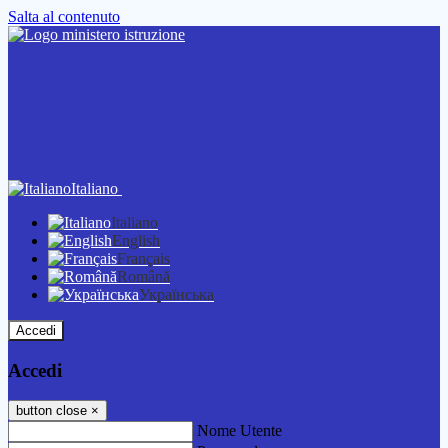
Salta al contenuto
Italiano
Italiano
English
Français
Română
Українська
Accedi
Accedi
button close
×
Nome Utente