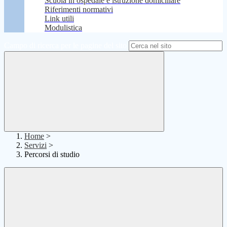
Scuola in ospedale e istruzione domiciliare
Riferimenti normativi
Link utili
Modulistica
Campo di ricerca per le pagine del sito
Home
>
Servizi
>
Percorsi di studio