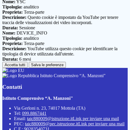
Nome:
YSC
Tipologia:
analitico
Proprieta:
Terza-parte
Descrizione:
Questo cookie è impostato da YouTube per tenere
traccia delle visualizzazioni dei video incorporati.
Durata:
Sessione
Nome:
DEVICE_INFO
Tipologia:
analitico
Proprieta:
Terza-parte
Descrizione:
YouTube utilizza questo cookie per identificare la
tipologia di device utilizzata dall'utente.
Durata:
6 mesi
Accetta tutti
Salva le preferenze
Istituto Comprensivo “A. Manzoni"
Contatti
Istituto Comprensivo “A. Manzoni"
Via Gerloni n. 23, 74017 Mottola (TA)
Tel:
099.8867441
Email:
taic880009@istruzione.it
Link per inviare una mail
PEC:
taic880009@pec.istruzione.it
Link per inviare una mail
C.F.: 90283540731