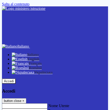
Salta al contenuto
Italiano
Italiano
English
Français
Română
Українська
Accedi
Accedi
button close
×
Nome Utente