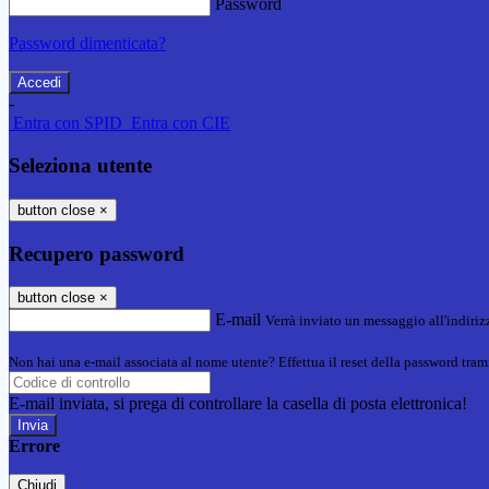
Password
Password dimenticata?
-
Entra con SPID
Entra con CIE
Seleziona utente
button close
×
Recupero password
button close
×
E-mail
Verrà inviato un messaggio all'indirizz
Non hai una e-mail associata al nome utente? Effettua il reset della password tram
E-mail inviata, si prega di controllare la casella di posta elettronica!
Errore
Chiudi