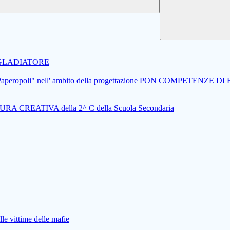
..IL GLADIATORE
getto "Paperopoli" nell' ambito della progettazione PON COMPETENZE D
A CREATIVA della 2^ C della Scuola Secondaria
le vittime delle mafie