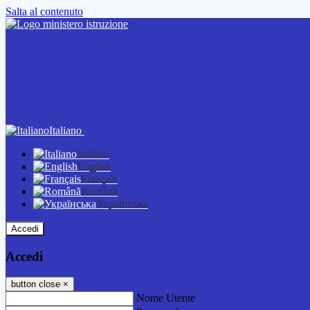
Salta al contenuto
Italiano
Italiano
English
Français
Română
Українська
Accedi
Accedi
button close
×
Nome Utente