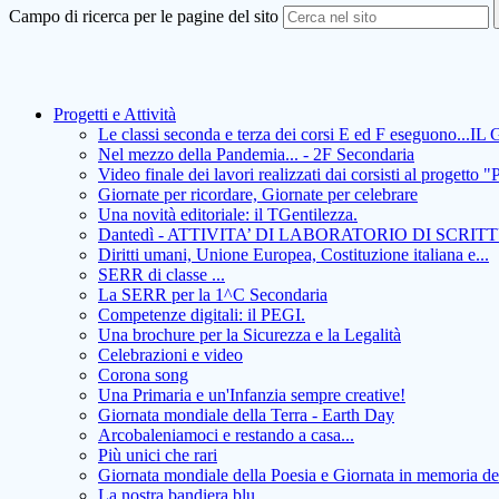
Campo di ricerca per le pagine del sito
Progetti e Attività
Le classi seconda e terza dei corsi E ed F eseguono.
Nel mezzo della Pandemia... - 2F Secondaria
Video finale dei lavori realizzati dai corsisti al pro
Giornate per ricordare, Giornate per celebrare
Una novità editoriale: il TGentilezza.
Dantedì - ATTIVITA’ DI LABORATORIO DI SCRITTUR
Diritti umani, Unione Europea, Costituzione italiana e...
SERR di classe ...
La SERR per la 1^C Secondaria
Competenze digitali: il PEGI.
Una brochure per la Sicurezza e la Legalità
Celebrazioni e video
Corona song
Una Primaria e un'Infanzia sempre creative!
Giornata mondiale della Terra - Earth Day
Arcobaleniamoci e restando a casa...
Più unici che rari
Giornata mondiale della Poesia e Giornata in memoria del
La nostra bandiera blu