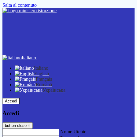
Salta al contenuto
Italiano
Italiano
English
Français
Română
Українська
Accedi
Accedi
button close
×
Nome Utente