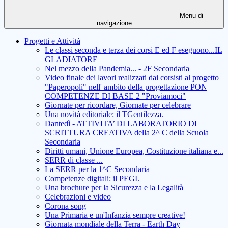
Menu di
navigazione
Progetti e Attività
Le classi seconda e terza dei corsi E ed F eseguono...IL
GLADIATORE
Nel mezzo della Pandemia... - 2F Secondaria
Video finale dei lavori realizzati dai corsisti al progetto
"Paperopoli" nell' ambito della progettazione PON
COMPETENZE DI BASE 2 "Proviamoci"
Giornate per ricordare, Giornate per celebrare
Una novità editoriale: il TGentilezza.
Dantedì - ATTIVITA’ DI LABORATORIO DI
SCRITTURA CREATIVA della 2^ C della Scuola
Secondaria
Diritti umani, Unione Europea, Costituzione italiana e...
SERR di classe ...
La SERR per la 1^C Secondaria
Competenze digitali: il PEGI.
Una brochure per la Sicurezza e la Legalità
Celebrazioni e video
Corona song
Una Primaria e un'Infanzia sempre creative!
Giornata mondiale della Terra - Earth Day