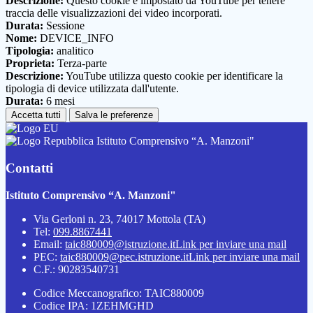
Descrizione:
Questo cookie è impostato da YouTube per tenere
traccia delle visualizzazioni dei video incorporati.
Durata:
Sessione
Nome:
DEVICE_INFO
Tipologia:
analitico
Proprieta:
Terza-parte
Descrizione:
YouTube utilizza questo cookie per identificare la
tipologia di device utilizzata dall'utente.
Durata:
6 mesi
Accetta tutti
Salva le preferenze
Istituto Comprensivo “A. Manzoni"
Contatti
Istituto Comprensivo “A. Manzoni"
Via Gerloni n. 23, 74017 Mottola (TA)
Tel:
099.8867441
Email:
taic880009@istruzione.it
Link per inviare una mail
PEC:
taic880009@pec.istruzione.it
Link per inviare una mail
C.F.: 90283540731
Codice Meccanografico: TAIC880009
Codice IPA: 1ZEHMGHD