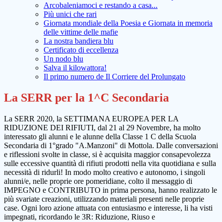
Arcobaleniamoci e restando a casa...
Più unici che rari
Giornata mondiale della Poesia e Giornata in memoria
delle vittime delle mafie
La nostra bandiera blu
Certificato di eccellenza
Un nodo blu
Salva il kilowattora!
Il primo numero de Il Corriere del Prolungato
La SERR per la 1^C Secondaria
La SERR 2020, la SETTIMANA EUROPEA PER LA
RIDUZIONE DEI RIFIUTI, dal 21 al 29 Novembre, ha molto
interessato gli alunni e le alunne della Classe 1 C della Scuola
Secondaria di 1°grado "A.Manzoni" di Mottola. Dalle conversazioni
e riflessioni svolte in classe, si è acquisita maggior consapevolezza
sulle eccessive quantità di rifiuti prodotti nella vita quotidiana e sulla
necessità di ridurli! In modo molto creativo e autonomo, i singoli
alunni/e, nelle proprie ore pomeridiane, colto il messaggio di
IMPEGNO e CONTRIBUTO in prima persona, hanno realizzato le
più svariate creazioni, utilizzando materiali presenti nelle proprie
case. Ogni loro azione attuata con entusiasmo e interesse, li ha visti
impegnati, ricordando le 3R: Riduzione, Riuso e