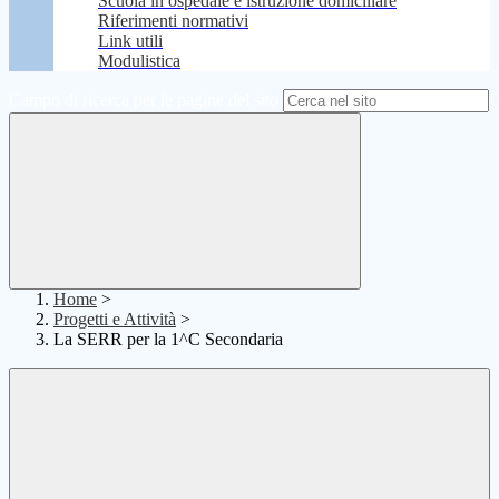
Scuola in ospedale e istruzione domiciliare
Riferimenti normativi
Link utili
Modulistica
Campo di ricerca per le pagine del sito
Home
>
Progetti e Attività
>
La SERR per la 1^C Secondaria