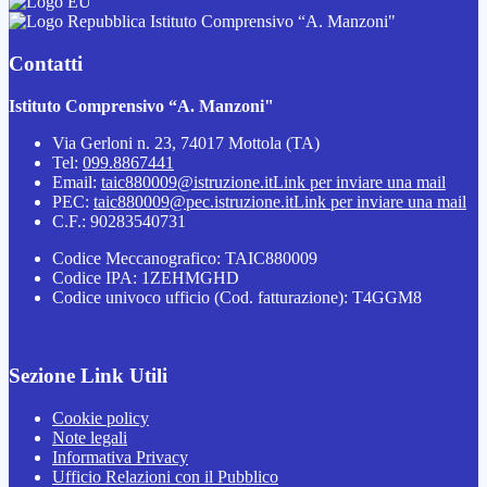
Istituto Comprensivo “A. Manzoni"
Contatti
Istituto Comprensivo “A. Manzoni"
Via Gerloni n. 23, 74017 Mottola (TA)
Tel:
099.8867441
Email:
taic880009@istruzione.it
Link per inviare una mail
PEC:
taic880009@pec.istruzione.it
Link per inviare una mail
C.F.: 90283540731
Codice Meccanografico: TAIC880009
Codice IPA: 1ZEHMGHD
Codice univoco ufficio (Cod. fatturazione): T4GGM8
Sezione Link Utili
Cookie policy
Note legali
Informativa Privacy
Ufficio Relazioni con il Pubblico