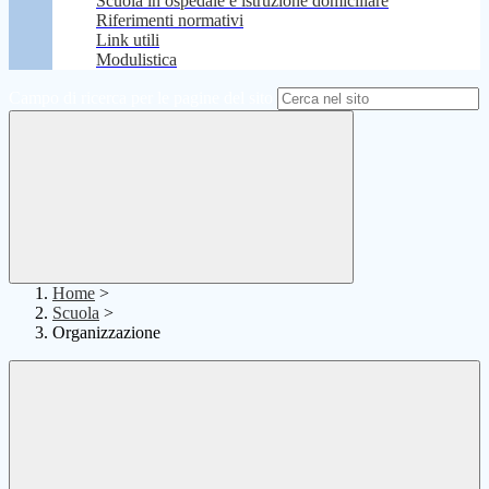
Scuola in ospedale e istruzione domiciliare
Riferimenti normativi
Link utili
Modulistica
Campo di ricerca per le pagine del sito
Home
>
Scuola
>
Organizzazione