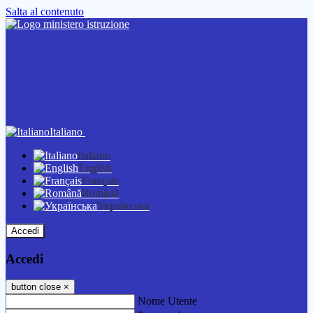
Salta al contenuto
Italiano
Italiano
English
Français
Română
Українська
Accedi
Accedi
button close
×
Nome Utente