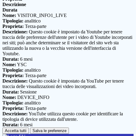
Descrizione
Durata
Nome:
VISITOR_INFO1_LIVE
Tipologia:
analitico
Proprieta:
Terza-parte
Descrizione:
Questo cookie è impostato da Youtube per tenere
traccia delle preferenze dell'utente per i video di Youtube incorporati
nei siti; può anche determinare se il visitatore del sito web sta
utilizzando la nuova o la vecchia versione dell'interfaccia di
Youtube.
Durata:
6 mesi
Nome:
YSC
Tipologia:
analitico
Proprieta:
Terza-parte
Descrizione:
Questo cookie è impostato da YouTube per tenere
traccia delle visualizzazioni dei video incorporati.
Durata:
Sessione
Nome:
DEVICE_INFO
Tipologia:
analitico
Proprieta:
Terza-parte
Descrizione:
YouTube utilizza questo cookie per identificare la
tipologia di device utilizzata dall'utente.
Durata:
6 mesi
Accetta tutti
Salva le preferenze