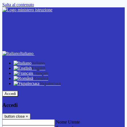
Salta al contenuto
Italiano
Italiano
English
Français
Română
Українська
Accedi
Accedi
button close
×
Nome Utente