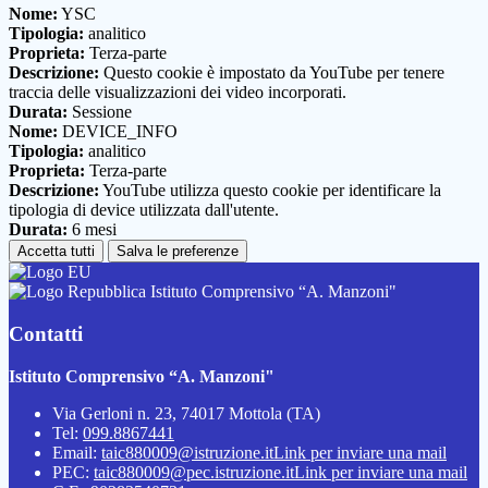
Nome:
YSC
Tipologia:
analitico
Proprieta:
Terza-parte
Descrizione:
Questo cookie è impostato da YouTube per tenere
traccia delle visualizzazioni dei video incorporati.
Durata:
Sessione
Nome:
DEVICE_INFO
Tipologia:
analitico
Proprieta:
Terza-parte
Descrizione:
YouTube utilizza questo cookie per identificare la
tipologia di device utilizzata dall'utente.
Durata:
6 mesi
Accetta tutti
Salva le preferenze
Istituto Comprensivo “A. Manzoni"
Contatti
Istituto Comprensivo “A. Manzoni"
Via Gerloni n. 23, 74017 Mottola (TA)
Tel:
099.8867441
Email:
taic880009@istruzione.it
Link per inviare una mail
PEC:
taic880009@pec.istruzione.it
Link per inviare una mail