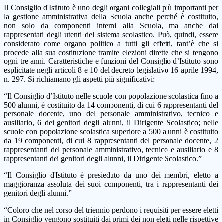
Il Consiglio d'Istituto è uno degli organi collegiali più importanti per
la gestione amministrativa della Scuola anche perché è costituito,
non solo da componenti interni alla Scuola, ma anche dai
rappresentati degli utenti del sistema scolastico. Può, quindi, essere
considerato come organo politico a tutti gli effetti, tant’è che si
procede alla sua costituzione tramite elezioni dirette che si tengono
ogni tre anni. Caratteristiche e funzioni del Consiglio d’Istituto sono
esplicitate negli articoli 8 e 10 del decreto legislativo 16 aprile 1994,
n. 297. Si richiamano gli aspetti più significativi:
“Il Consiglio d’Istituto nelle scuole con popolazione scolastica fino a
500 alunni, è costituito da 14 componenti, di cui 6 rappresentanti del
personale docente, uno del personale amministrativo, tecnico e
ausiliario, 6 dei genitori degli alunni, il Dirigente Scolastico; nelle
scuole con popolazione scolastica superiore a 500 alunni è costituito
da 19 componenti, di cui 8 rappresentanti del personale docente, 2
rappresentanti del personale amministrativo, tecnico e ausiliario e 8
rappresentanti dei genitori degli alunni, il Dirigente Scolastico.”
“Il Consiglio d'Istituto è presieduto da uno dei membri, eletto a
maggioranza assoluta dei suoi componenti, tra i rappresentanti dei
genitori degli alunni.”
“Coloro che nel corso del triennio perdono i requisiti per essere eletti
in Consiglio vengono sostituiti dai primi dei non eletti nelle rispettive