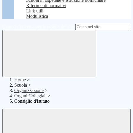
Scuola in ospedale e istruzione domiciliare
Riferimenti normativi
Link utili
Modulistica
Campo di ricerca per le pagine del sito
Home
>
Scuola
>
Organizzazione
>
Organi Collegiali
>
Consiglio d'Istituto