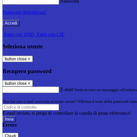
Password
Password dimenticata?
-
Entra con SPID
Entra con CIE
Seleziona utente
button close
×
Recupero password
button close
×
E-mail
Verrà inviato un messaggio all'indirizz
Non hai una e-mail associata al nome utente? Effettua il reset della password tram
E-mail inviata, si prega di controllare la casella di posta elettronica!
Errore
Chiudi