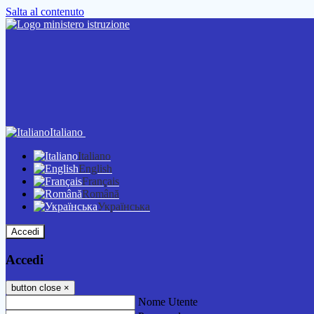
Salta al contenuto
Italiano
Italiano
English
Français
Română
Українська
Accedi
Accedi
button close
×
Nome Utente