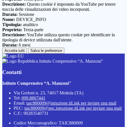
Descrizione:
Questo cookie è impostato da YouTube per tenere
traccia delle visualizzazioni dei video incorporati.
Durata:
Sessione
Nome:
DEVICE_INFO
Tipologia:
analitico
Proprieta:
Terza-parte
Descrizione:
YouTube utilizza questo cookie per identificare la
tipologia di device utilizzata dall'utente.
Durata:
6 mesi
Accetta tutti
Salva le preferenze
Istituto Comprensivo “A. Manzoni"
Contatti
Istituto Comprensivo “A. Manzoni"
Via Gerloni n. 23, 74017 Mottola (TA)
Tel:
099.8867441
Email:
taic880009@istruzione.it
Link per inviare una mail
PEC:
taic880009@pec.istruzione.it
Link per inviare una mail
C.F.: 90283540731
Codice Meccanografico: TAIC880009