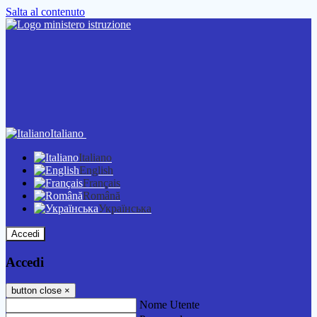
Salta al contenuto
Italiano
Italiano
English
Français
Română
Українська
Accedi
Accedi
button close
×
Nome Utente