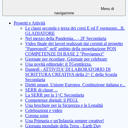
Menu di
navigazione
Progetti e Attività
Le classi seconda e terza dei corsi E ed F eseguono...IL
GLADIATORE
Nel mezzo della Pandemia... - 2F Secondaria
Video finale dei lavori realizzati dai corsisti al progetto
"Paperopoli" nell' ambito della progettazione PON
COMPETENZE DI BASE 2 "Proviamoci"
Giornate per ricordare, Giornate per celebrare
Una novità editoriale: il TGentilezza.
Dantedì - ATTIVITA’ DI LABORATORIO DI
SCRITTURA CREATIVA della 2^ C della Scuola
Secondaria
Diritti umani, Unione Europea, Costituzione italiana e...
SERR di classe ...
La SERR per la 1^C Secondaria
Competenze digitali: il PEGI.
Una brochure per la Sicurezza e la Legalità
Celebrazioni e video
Corona song
Una Primaria e un'Infanzia sempre creative!
Giornata mondiale della Terra - Earth Day