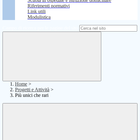
Scuola in ospedale e istruzione domiciliare
Riferimenti normativi
Link utili
Modulistica
Campo di ricerca per le pagine del sito
Home
>
Progetti e Attività
>
Più unici che rari