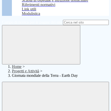
Scuola in ospedale e istruzione domiciliare
Riferimenti normativi
Link utili
Modulistica
Campo di ricerca per le pagine del sito
Home
>
Progetti e Attività
>
Giornata mondiale della Terra - Earth Day