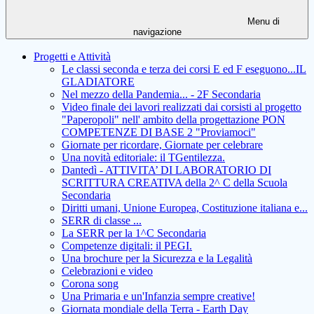
Menu di
navigazione
Progetti e Attività
Le classi seconda e terza dei corsi E ed F eseguono...IL
GLADIATORE
Nel mezzo della Pandemia... - 2F Secondaria
Video finale dei lavori realizzati dai corsisti al progetto
"Paperopoli" nell' ambito della progettazione PON
COMPETENZE DI BASE 2 "Proviamoci"
Giornate per ricordare, Giornate per celebrare
Una novità editoriale: il TGentilezza.
Dantedì - ATTIVITA’ DI LABORATORIO DI
SCRITTURA CREATIVA della 2^ C della Scuola
Secondaria
Diritti umani, Unione Europea, Costituzione italiana e...
SERR di classe ...
La SERR per la 1^C Secondaria
Competenze digitali: il PEGI.
Una brochure per la Sicurezza e la Legalità
Celebrazioni e video
Corona song
Una Primaria e un'Infanzia sempre creative!
Giornata mondiale della Terra - Earth Day