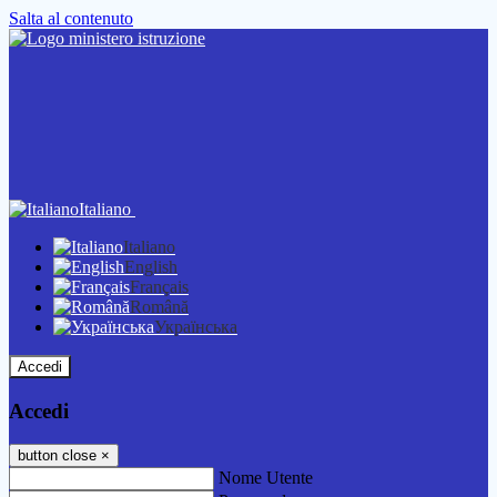
Salta al contenuto
Italiano
Italiano
English
Français
Română
Українська
Accedi
Accedi
button close
×
Nome Utente