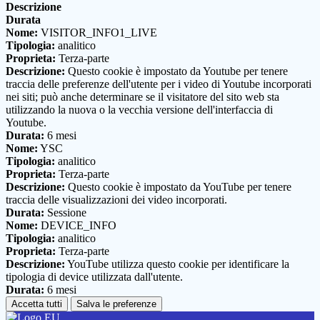
Descrizione
Durata
Nome:
VISITOR_INFO1_LIVE
Tipologia:
analitico
Proprieta:
Terza-parte
Descrizione:
Questo cookie è impostato da Youtube per tenere
traccia delle preferenze dell'utente per i video di Youtube incorporati
nei siti; può anche determinare se il visitatore del sito web sta
utilizzando la nuova o la vecchia versione dell'interfaccia di
Youtube.
Durata:
6 mesi
Nome:
YSC
Tipologia:
analitico
Proprieta:
Terza-parte
Descrizione:
Questo cookie è impostato da YouTube per tenere
traccia delle visualizzazioni dei video incorporati.
Durata:
Sessione
Nome:
DEVICE_INFO
Tipologia:
analitico
Proprieta:
Terza-parte
Descrizione:
YouTube utilizza questo cookie per identificare la
tipologia di device utilizzata dall'utente.
Durata:
6 mesi
Accetta tutti
Salva le preferenze