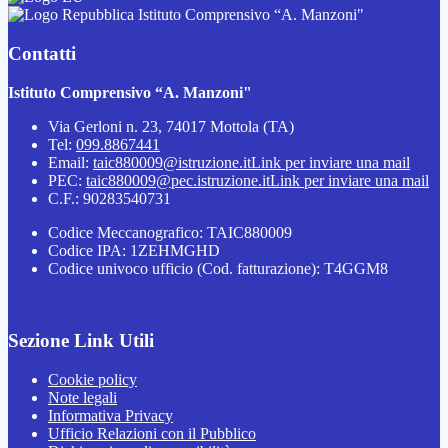
Istituto Comprensivo “A. Manzoni"
Contatti
Istituto Comprensivo “A. Manzoni"
Via Gerloni n. 23, 74017 Mottola (TA)
Tel:
099.8867441
Email:
taic880009@istruzione.it
Link per inviare una mail
PEC:
taic880009@pec.istruzione.it
Link per inviare una mail
C.F.: 90283540731
Codice Meccanografico: TAIC880009
Codice IPA: 1ZEHMGHD
Codice univoco ufficio (Cod. fatturazione): T4GGM8
Sezione Link Utili
Cookie policy
Note legali
Informativa Privacy
Ufficio Relazioni con il Pubblico