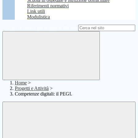
Scuola in ospedale e istruzione domiciliare
Riferimenti normativi
Link utili
Modulistica
Campo di ricerca per le pagine del sito
Home
>
Progetti e Attività
>
Competenze digitali: il PEGI.