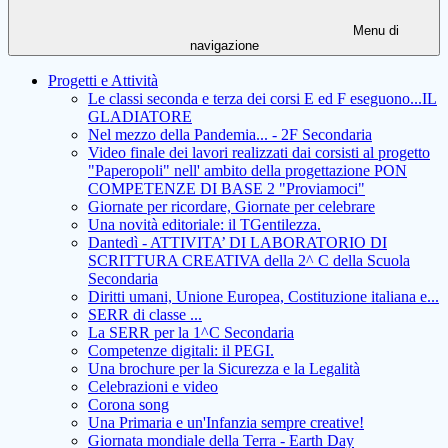
Menu di
navigazione
Progetti e Attività
Le classi seconda e terza dei corsi E ed F eseguono...IL
GLADIATORE
Nel mezzo della Pandemia... - 2F Secondaria
Video finale dei lavori realizzati dai corsisti al progetto
"Paperopoli" nell' ambito della progettazione PON
COMPETENZE DI BASE 2 "Proviamoci"
Giornate per ricordare, Giornate per celebrare
Una novità editoriale: il TGentilezza.
Dantedì - ATTIVITA’ DI LABORATORIO DI
SCRITTURA CREATIVA della 2^ C della Scuola
Secondaria
Diritti umani, Unione Europea, Costituzione italiana e...
SERR di classe ...
La SERR per la 1^C Secondaria
Competenze digitali: il PEGI.
Una brochure per la Sicurezza e la Legalità
Celebrazioni e video
Corona song
Una Primaria e un'Infanzia sempre creative!
Giornata mondiale della Terra - Earth Day