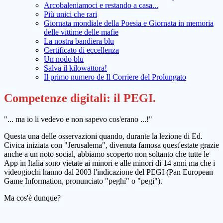
Arcobaleniamoci e restando a casa...
Più unici che rari
Giornata mondiale della Poesia e Giornata in memoria
delle vittime delle mafie
La nostra bandiera blu
Certificato di eccellenza
Un nodo blu
Salva il kilowattora!
Il primo numero de Il Corriere del Prolungato
Competenze digitali: il PEGI.
"... ma io li vedevo e non sapevo cos'erano ...!"
Questa una delle osservazioni quando, durante la lezione di Ed.
Civica iniziata con "Jerusalema", divenuta famosa quest'estate grazie
anche a un noto social, abbiamo scoperto non soltanto che tutte le
App in Italia sono vietate ai minori e alle minori di 14 anni ma che i
videogiochi hanno dal 2003 l'indicazione del PEGI (Pan European
Game Information, pronunciato "peghi" o "pegi").
Ma cos'è dunque?