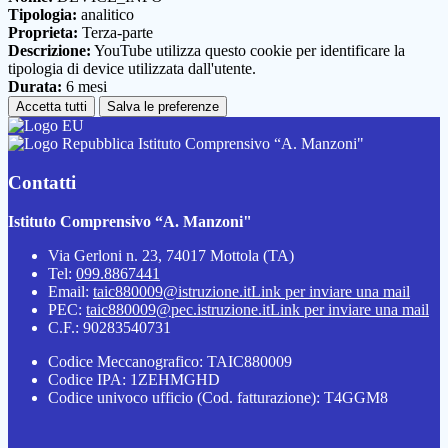
Tipologia:
analitico
Proprieta:
Terza-parte
Descrizione:
YouTube utilizza questo cookie per identificare la
tipologia di device utilizzata dall'utente.
Durata:
6 mesi
Accetta tutti
Salva le preferenze
Istituto Comprensivo “A. Manzoni"
Contatti
Istituto Comprensivo “A. Manzoni"
Via Gerloni n. 23, 74017 Mottola (TA)
Tel:
099.8867441
Email:
taic880009@istruzione.it
Link per inviare una mail
PEC:
taic880009@pec.istruzione.it
Link per inviare una mail
C.F.: 90283540731
Codice Meccanografico: TAIC880009
Codice IPA: 1ZEHMGHD
Codice univoco ufficio (Cod. fatturazione): T4GGM8