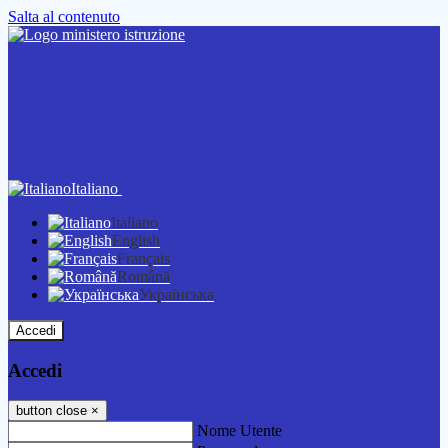
Salta al contenuto
Italiano
Italiano
English
Français
Română
Українська
Accedi
Accedi
button close
×
Nome Utente