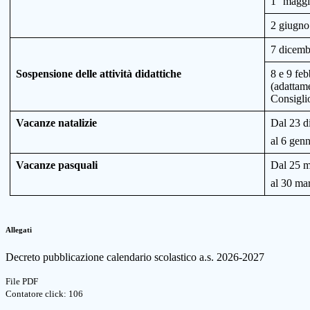
1° maggi
2 giugno
7 dicembr
Sospensione delle attività didattiche
8 e 9 fe
(adattame
Consiglio
Vacanze natalizie
Dal 23 d
al 6 gen
Vacanze pasquali
Dal 25 m
al 30 ma
Allegati
Decreto pubblicazione calendario scolastico a.s. 2026-2027
File PDF
Contatore click: 106