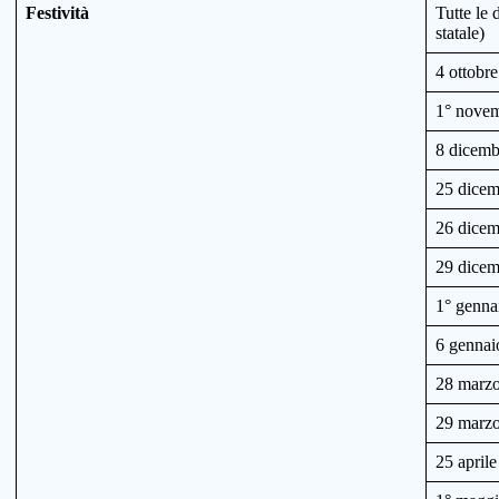
Festività
Tutte le 
statale)
4 ottobr
1° novem
8 dicemb
25 dicem
26 dicem
29 dicem
1° genna
6 gennai
28 marzo
29 marzo
25 aprile