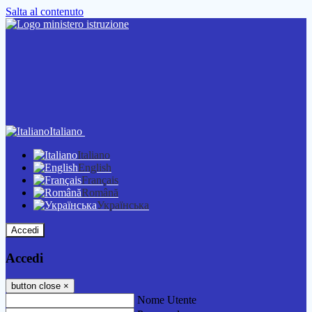
Salta al contenuto
Italiano
Italiano
English
Français
Română
Українська
Accedi
Accedi
button close
×
Nome Utente