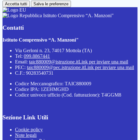
Accetta tutti
Salva le preferenze
Istituto Comprensivo “A. Manzoni"
Contatti
Istituto Comprensivo “A. Manzoni"
Via Gerloni n. 23, 74017 Mottola (TA)
Tel:
099.8867441
Email:
taic880009@istruzione.it
Link per inviare una mail
PEC:
taic880009@pec.istruzione.it
Link per inviare una mail
C.F.: 90283540731
Codice Meccanografico: TAIC880009
Codice IPA: 1ZEHMGHD
Codice univoco ufficio (Cod. fatturazione): T4GGM8
Sezione Link Utili
Cookie policy
Note legali