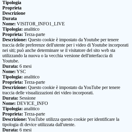
Tipologia
Proprieta
Descrizione
Durata
Nome:
VISITOR_INFO1_LIVE
Tipologia:
analitico
Proprieta:
Terza-parte
Descrizione:
Questo cookie è impostato da Youtube per tenere
traccia delle preferenze dell'utente per i video di Youtube incorporati
nei siti; può anche determinare se il visitatore del sito web sta
utilizzando la nuova o la vecchia versione dell'interfaccia di
Youtube.
Durata:
6 mesi
Nome:
YSC
Tipologia:
analitico
Proprieta:
Terza-parte
Descrizione:
Questo cookie è impostato da YouTube per tenere
traccia delle visualizzazioni dei video incorporati.
Durata:
Sessione
Nome:
DEVICE_INFO
Tipologia:
analitico
Proprieta:
Terza-parte
Descrizione:
YouTube utilizza questo cookie per identificare la
tipologia di device utilizzata dall'utente.
Durata:
6 mesi