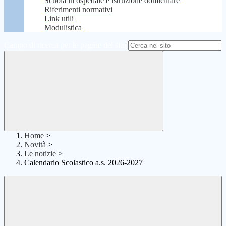
Scuola in ospedale e istruzione domiciliare
Riferimenti normativi
Link utili
Modulistica
Campo di ricerca per le pagine del sito
Home
>
Novità
>
Le notizie
>
Calendario Scolastico a.s. 2026-2027