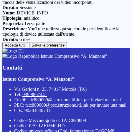
traccia delle visualizzazioni dei video incorporati.
Durata:
Sessione
Nome:
DEVICE_INFO
Tipologia:
analitico
Proprieta:
Terza-parte
Descrizione:
YouTube utilizza questo cookie per identificare la
tipologia di device utilizzata dall'utente.
Durata:
6 mesi
Accetta tutti
Salva le preferenze
Istituto Comprensivo “A. Manzoni"
Contatti
Istituto Comprensivo “A. Manzoni"
Via Gerloni n. 23, 74017 Mottola (TA)
Tel:
099.8867441
Email:
taic880009@istruzione.it
Link per inviare una mail
PEC:
taic880009@pec.istruzione.it
Link per inviare una mail
C.F.: 90283540731
Codice Meccanografico: TAIC880009
Codice IPA: 1ZEHMGHD
Codice univoco ufficio (Cod. fatturazione): T4GGM8