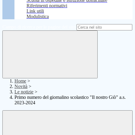
Scuola in ospedale e istruzione domiciliare
Riferimenti normativi
Link utili
Modulistica
Campo di ricerca per le pagine del sito
Home
>
Novità
>
Le notizie
>
Primo numero del giornalino scolastico "Il nostro Giò" a.s.
2023-2024