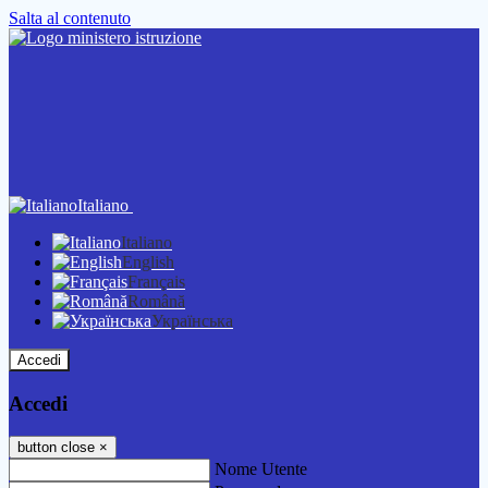
Salta al contenuto
Italiano
Italiano
English
Français
Română
Українська
Accedi
Accedi
button close
×
Nome Utente