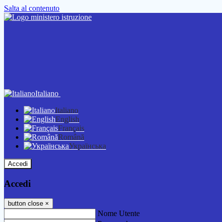
Salta al contenuto
Italiano
Italiano
English
Français
Română
Українська
Accedi
Accedi
button close
×
Nome Utente