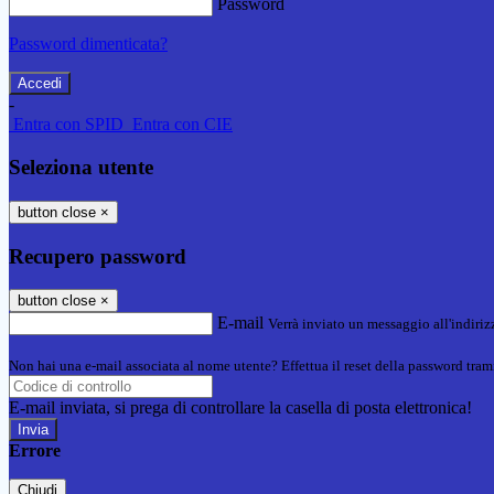
Password
Password dimenticata?
-
Entra con SPID
Entra con CIE
Seleziona utente
button close
×
Recupero password
button close
×
E-mail
Verrà inviato un messaggio all'indirizz
Non hai una e-mail associata al nome utente? Effettua il reset della password tram
E-mail inviata, si prega di controllare la casella di posta elettronica!
Errore
Chiudi