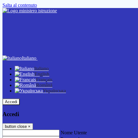
Salta al contenuto
Italiano
Italiano
English
Français
Română
Українська
Accedi
Accedi
button close
×
Nome Utente