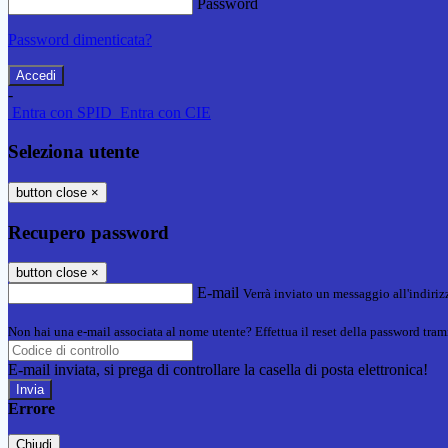
Password
Password dimenticata?
-
Entra con SPID
Entra con CIE
Seleziona utente
button close
×
Recupero password
button close
×
E-mail
Verrà inviato un messaggio all'indirizz
Non hai una e-mail associata al nome utente? Effettua il reset della password tram
E-mail inviata, si prega di controllare la casella di posta elettronica!
Errore
Chiudi