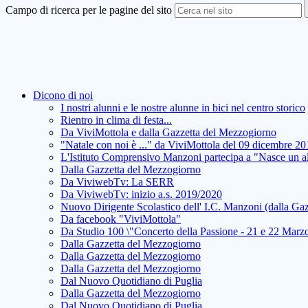
Campo di ricerca per le pagine del sito
Dicono di noi
I nostri alunni e le nostre alunne in bici nel centro storico
Rientro in clima di festa...
Da ViviMottola e dalla Gazzetta del Mezzogiorno
"Natale con noi è ..." da ViviMottola del 09 dicembre 2
L'Istituto Comprensivo Manzoni partecipa a "Nasce un a
Dalla Gazzetta del Mezzogiorno
Da ViviwebTv: La SERR
Da ViviwebTv: inizio a.s. 2019/2020
Nuovo Dirigente Scolastico dell' I.C. Manzoni (dalla Ga
Da facebook "ViviMottola"
Da Studio 100 \"Concerto della Passione - 21 e 22 Marz
Dalla Gazzetta del Mezzogiorno
Dalla Gazzetta del Mezzogiorno
Dalla Gazzetta del Mezzogiorno
Dal Nuovo Quotidiano di Puglia
Dalla Gazzetta del Mezzogiorno
Dal Nuovo Quotidiano di Puglia