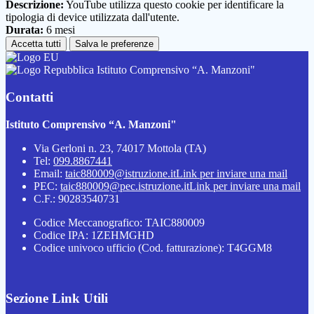
Descrizione:
YouTube utilizza questo cookie per identificare la
tipologia di device utilizzata dall'utente.
Durata:
6 mesi
Accetta tutti
Salva le preferenze
Istituto Comprensivo “A. Manzoni"
Contatti
Istituto Comprensivo “A. Manzoni"
Via Gerloni n. 23, 74017 Mottola (TA)
Tel:
099.8867441
Email:
taic880009@istruzione.it
Link per inviare una mail
PEC:
taic880009@pec.istruzione.it
Link per inviare una mail
C.F.: 90283540731
Codice Meccanografico: TAIC880009
Codice IPA: 1ZEHMGHD
Codice univoco ufficio (Cod. fatturazione): T4GGM8
Sezione Link Utili