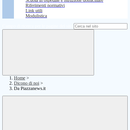
Scuola in ospedale e istruzione domiciliare
Riferimenti normativi
Link utili
Modulistica
Campo di ricerca per le pagine del sito
Home
>
Dicono di noi
>
Da Piazzanews.it