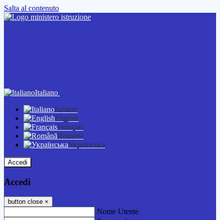
Salta al contenuto
Italiano
Italiano
English
Français
Română
Українська
Accedi
Accedi
button close
×
Nome Utente