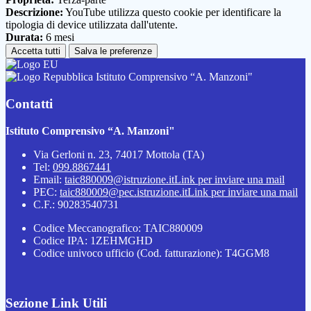
Descrizione:
YouTube utilizza questo cookie per identificare la
tipologia di device utilizzata dall'utente.
Durata:
6 mesi
Accetta tutti
Salva le preferenze
Istituto Comprensivo “A. Manzoni"
Contatti
Istituto Comprensivo “A. Manzoni"
Via Gerloni n. 23, 74017 Mottola (TA)
Tel:
099.8867441
Email:
taic880009@istruzione.it
Link per inviare una mail
PEC:
taic880009@pec.istruzione.it
Link per inviare una mail
C.F.: 90283540731
Codice Meccanografico: TAIC880009
Codice IPA: 1ZEHMGHD
Codice univoco ufficio (Cod. fatturazione): T4GGM8
Sezione Link Utili