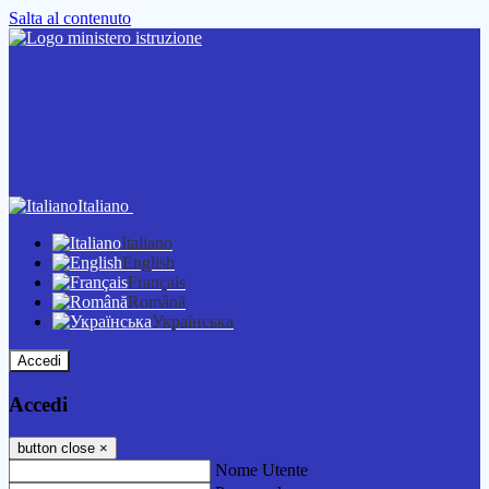
Salta al contenuto
Italiano
Italiano
English
Français
Română
Українська
Accedi
Accedi
button close
×
Nome Utente