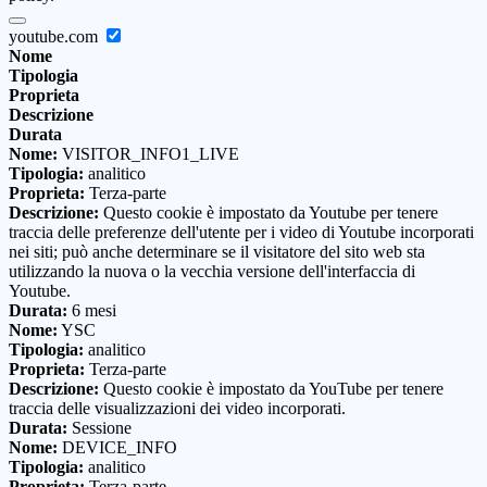
youtube.com
Nome
Tipologia
Proprieta
Descrizione
Durata
Nome:
VISITOR_INFO1_LIVE
Tipologia:
analitico
Proprieta:
Terza-parte
Descrizione:
Questo cookie è impostato da Youtube per tenere
traccia delle preferenze dell'utente per i video di Youtube incorporati
nei siti; può anche determinare se il visitatore del sito web sta
utilizzando la nuova o la vecchia versione dell'interfaccia di
Youtube.
Durata:
6 mesi
Nome:
YSC
Tipologia:
analitico
Proprieta:
Terza-parte
Descrizione:
Questo cookie è impostato da YouTube per tenere
traccia delle visualizzazioni dei video incorporati.
Durata:
Sessione
Nome:
DEVICE_INFO
Tipologia:
analitico
Proprieta:
Terza-parte