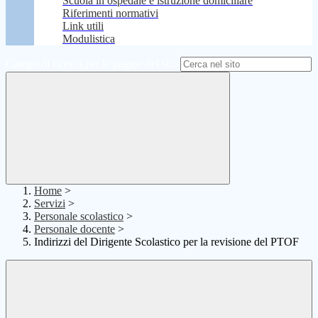
Scuola in ospedale e istruzione domiciliare
Riferimenti normativi
Link utili
Modulistica
Campo di ricerca per le pagine del sito
Home
>
Servizi
>
Personale scolastico
>
Personale docente
>
Indirizzi del Dirigente Scolastico per la revisione del PTOF