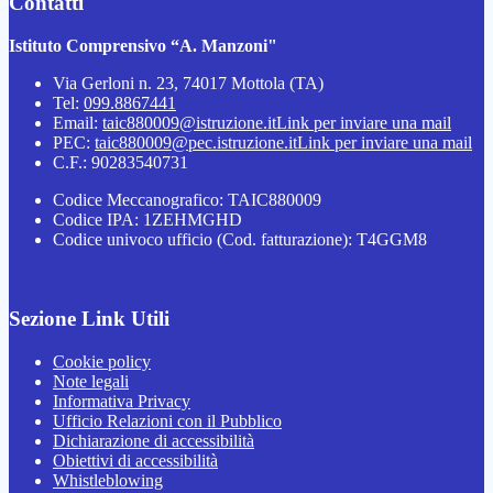
Contatti
Istituto Comprensivo “A. Manzoni"
Via Gerloni n. 23, 74017 Mottola (TA)
Tel:
099.8867441
Email:
taic880009@istruzione.it
Link per inviare una mail
PEC:
taic880009@pec.istruzione.it
Link per inviare una mail
C.F.: 90283540731
Codice Meccanografico: TAIC880009
Codice IPA: 1ZEHMGHD
Codice univoco ufficio (Cod. fatturazione): T4GGM8
Sezione Link Utili
Cookie policy
Note legali
Informativa Privacy
Ufficio Relazioni con il Pubblico
Dichiarazione di accessibilità
Obiettivi di accessibilità
Whistleblowing