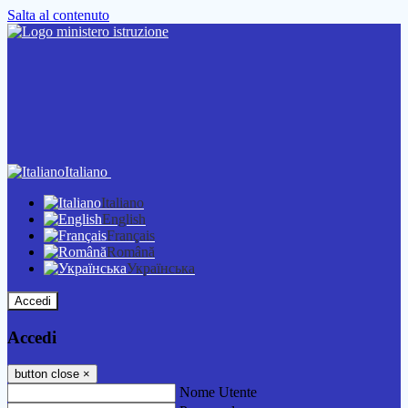
Salta al contenuto
Italiano
Italiano
English
Français
Română
Українська
Accedi
Accedi
button close
×
Nome Utente