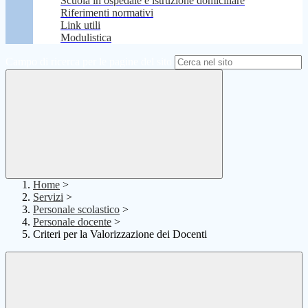
Scuola in ospedale e istruzione domiciliare
Riferimenti normativi
Link utili
Modulistica
Campo di ricerca per le pagine del sito
Home
>
Servizi
>
Personale scolastico
>
Personale docente
>
Criteri per la Valorizzazione dei Docenti