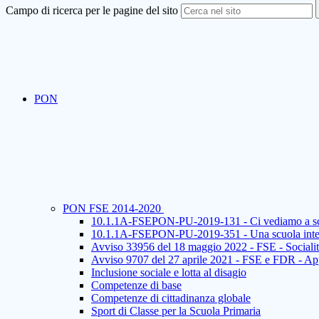
Campo di ricerca per le pagine del sito
PON
PON FSE 2014-2020
10.1.1A-FSEPON-PU-2019-131 - Ci vediamo a s
10.1.1A-FSEPON-PU-2019-351 - Una scuola integ
Avviso 33956 del 18 maggio 2022 - FSE - Socialit
Avviso 9707 del 27 aprile 2021 - FSE e FDR - App
Inclusione sociale e lotta al disagio
Competenze di base
Competenze di cittadinanza globale
Sport di Classe per la Scuola Primaria