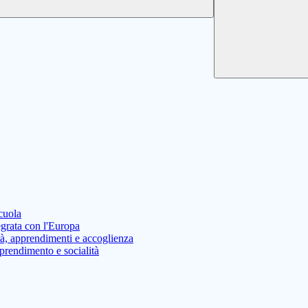
cuola
rata con l'Europa
à, apprendimenti e accoglienza
rendimento e socialità