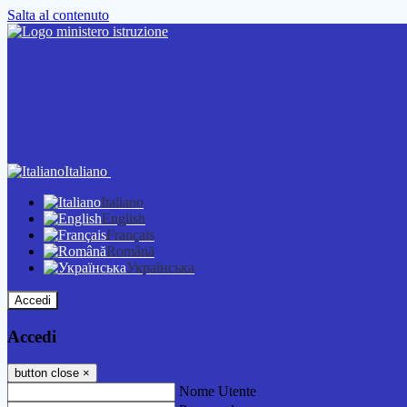
Salta al contenuto
Italiano
Italiano
English
Français
Română
Українська
Accedi
Accedi
button close
×
Nome Utente