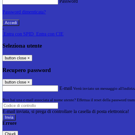
Password
Password dimenticata?
-
Entra con SPID
Entra con CIE
Seleziona utente
button close
×
Recupero password
button close
×
E-mail
Verrà inviato un messaggio all'indirizz
Non hai una e-mail associata al nome utente? Effettua il reset della password tram
E-mail inviata, si prega di controllare la casella di posta elettronica!
Errore
Chiudi