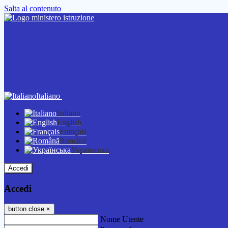
Salta al contenuto
Italiano
Italiano
English
Français
Română
Українська
Accedi
Accedi
button close
×
Nome Utente