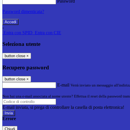
Password
Password dimenticata?
-
Entra con SPID
Entra con CIE
Seleziona utente
button close
×
Recupero password
button close
×
E-mail
Verrà inviato un messaggio all'indirizz
Non hai una e-mail associata al nome utente? Effettua il reset della password tram
E-mail inviata, si prega di controllare la casella di posta elettronica!
Errore
Chiudi