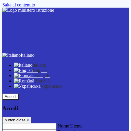
Salta al contenuto
Italiano
Italiano
English
Français
Română
Українська
Accedi
Accedi
button close
×
Nome Utente