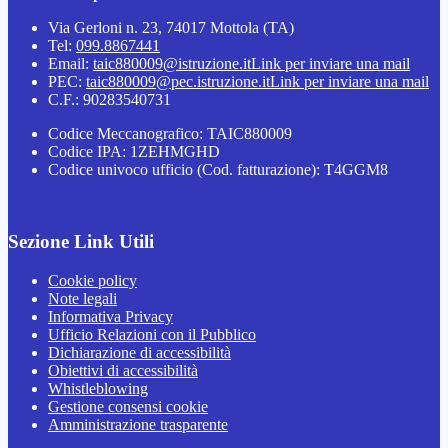
Via Gerloni n. 23, 74017 Mottola (TA)
Tel:
099.8867441
Email:
taic880009@istruzione.it
Link per inviare una mail
PEC:
taic880009@pec.istruzione.it
Link per inviare una mail
C.F.: 90283540731
Codice Meccanografico: TAIC880009
Codice IPA: 1ZEHMGHD
Codice univoco ufficio (Cod. fatturazione): T4GGM8
Sezione Link Utili
Cookie policy
Note legali
Informativa Privacy
Ufficio Relazioni con il Pubblico
Dichiarazione di accessibilità
Obiettivi di accessibilità
Whistleblowing
Gestione consensi cookie
Amministrazione trasparente