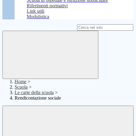
Scuola in ospedale e istruzione domiciliare
Riferimenti normativi
Link utili
Modulistica
Campo di ricerca per le pagine del sito
Home
>
Scuola
>
Le carte della scuola
>
Rendicontazione sociale