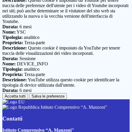
Descrizione:
Questo cookie è impostato da Youtube per tenere
traccia delle preferenze dell'utente per i video di Youtube incorporati
nei siti; può anche determinare se il visitatore del sito web sta
utilizzando la nuova o la vecchia versione dell'interfaccia di
Youtube.
Durata:
6 mesi
Nome:
YSC
Tipologia:
analitico
Proprieta:
Terza-parte
Descrizione:
Questo cookie è impostato da YouTube per tenere
traccia delle visualizzazioni dei video incorporati.
Durata:
Sessione
Nome:
DEVICE_INFO
Tipologia:
analitico
Proprieta:
Terza-parte
Descrizione:
YouTube utilizza questo cookie per identificare la
tipologia di device utilizzata dall'utente.
Durata:
6 mesi
Accetta tutti
Salva le preferenze
Istituto Comprensivo “A. Manzoni"
Contatti
Istituto Comprensivo “A. Manzoni"