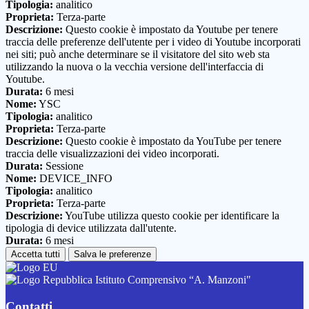
Tipologia:
analitico
Proprieta:
Terza-parte
Descrizione:
Questo cookie è impostato da Youtube per tenere
traccia delle preferenze dell'utente per i video di Youtube incorporati
nei siti; può anche determinare se il visitatore del sito web sta
utilizzando la nuova o la vecchia versione dell'interfaccia di
Youtube.
Durata:
6 mesi
Nome:
YSC
Tipologia:
analitico
Proprieta:
Terza-parte
Descrizione:
Questo cookie è impostato da YouTube per tenere
traccia delle visualizzazioni dei video incorporati.
Durata:
Sessione
Nome:
DEVICE_INFO
Tipologia:
analitico
Proprieta:
Terza-parte
Descrizione:
YouTube utilizza questo cookie per identificare la
tipologia di device utilizzata dall'utente.
Durata:
6 mesi
Accetta tutti
Salva le preferenze
Istituto Comprensivo “A. Manzoni"
Contatti