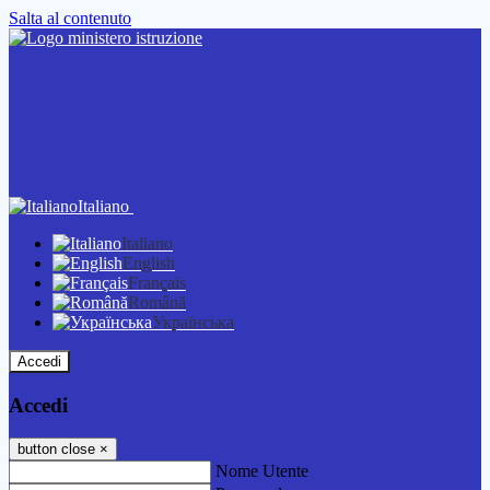
Salta al contenuto
Italiano
Italiano
English
Français
Română
Українська
Accedi
Accedi
button close
×
Nome Utente