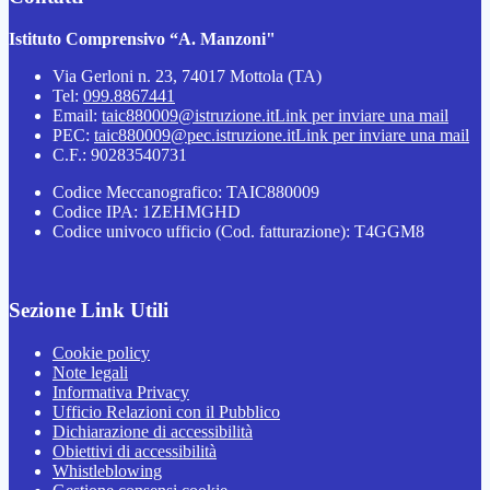
Istituto Comprensivo “A. Manzoni"
Via Gerloni n. 23, 74017 Mottola (TA)
Tel:
099.8867441
Email:
taic880009@istruzione.it
Link per inviare una mail
PEC:
taic880009@pec.istruzione.it
Link per inviare una mail
C.F.: 90283540731
Codice Meccanografico: TAIC880009
Codice IPA: 1ZEHMGHD
Codice univoco ufficio (Cod. fatturazione): T4GGM8
Sezione Link Utili
Cookie policy
Note legali
Informativa Privacy
Ufficio Relazioni con il Pubblico
Dichiarazione di accessibilità
Obiettivi di accessibilità
Whistleblowing