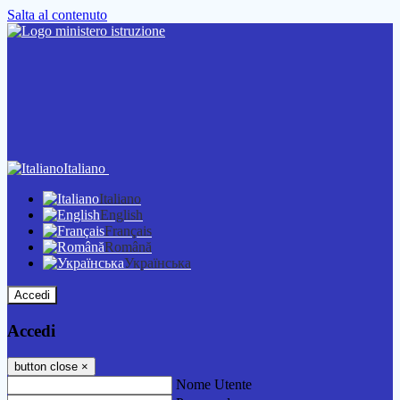
Salta al contenuto
Italiano
Italiano
English
Français
Română
Українська
Accedi
Accedi
button close
×
Nome Utente