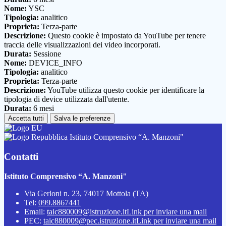
Nome:
YSC
Tipologia:
analitico
Proprieta:
Terza-parte
Descrizione:
Questo cookie è impostato da YouTube per tenere
traccia delle visualizzazioni dei video incorporati.
Durata:
Sessione
Nome:
DEVICE_INFO
Tipologia:
analitico
Proprieta:
Terza-parte
Descrizione:
YouTube utilizza questo cookie per identificare la
tipologia di device utilizzata dall'utente.
Durata:
6 mesi
Accetta tutti
Salva le preferenze
Istituto Comprensivo “A. Manzoni"
Contatti
Istituto Comprensivo “A. Manzoni"
Via Gerloni n. 23, 74017 Mottola (TA)
Tel:
099.8867441
Email:
taic880009@istruzione.it
Link per inviare una mail
PEC:
taic880009@pec.istruzione.it
Link per inviare una mail