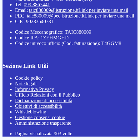
Tel:
099.8867441
Email:
taic880009@istruzione.it
Link per inviare una mail
PEC:
taic880009@pec.istruzione.it
Link per inviare una mail
C.F.: 90283540731
Codice Meccanografico: TAIC880009
Codice IPA: 1ZEHMGHD
Codice univoco ufficio (Cod. fatturazione): T4GGM8
Sezione Link Utili
Cookie policy
Note legali
Informativa Privacy
Ufficio Relazioni con il Pubblico
Dichiarazione di accessibilità
Obiettivi di accessibilità
Whistleblowing
Gestione consensi cookie
Amministrazione trasparente
Pagina visualizzata
903
volte