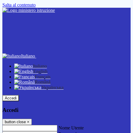
Salta al contenuto
Italiano
Italiano
English
Français
Română
Українська
Accedi
Accedi
button close
×
Nome Utente