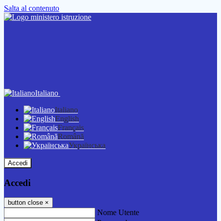
Salta al contenuto
Italiano
Italiano
English
Français
Română
Українська
Accedi
Accedi
button close
×
Nome Utente