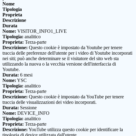
Nome
Tipologia
Proprieta
Descrizione
Durata
Nome:
VISITOR_INFO1_LIVE
Tipologia:
analitico
Proprieta:
Terza-parte
Descrizione:
Questo cookie è impostato da Youtube per tenere
traccia delle preferenze dell'utente per i video di Youtube incorporati
nei siti; può anche determinare se il visitatore del sito web sta
utilizzando la nuova o la vecchia versione dell'interfaccia di
Youtube.
Durata:
6 mesi
Nome:
YSC
Tipologia:
analitico
Proprieta:
Terza-parte
Descrizione:
Questo cookie è impostato da YouTube per tenere
traccia delle visualizzazioni dei video incorporati.
Durata:
Sessione
Nome:
DEVICE_INFO
Tipologia:
analitico
Proprieta:
Terza-parte
Descrizione:
YouTube utilizza questo cookie per identificare la
tipologia di device utilizzata dall'utente.