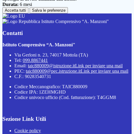
Durata:
6 mesi
Accetta tutti
Salva le preferenze
Istituto Comprensivo “A. Manzoni"
Contatti
Istituto Comprensivo “A. Manzoni"
Via Gerloni n. 23, 74017 Mottola (TA)
Tel:
099.8867441
Email:
taic880009@istruzione.it
Link per inviare una mail
PEC:
taic880009@pec.istruzione.it
Link per inviare una mail
C.F.: 90283540731
Codice Meccanografico: TAIC880009
Codice IPA: 1ZEHMGHD
Codice univoco ufficio (Cod. fatturazione): T4GGM8
Sezione Link Utili
Cookie policy