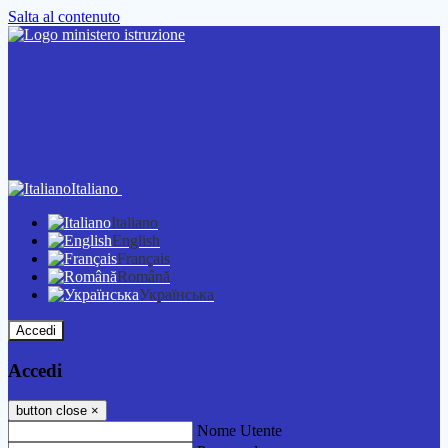
Salta al contenuto
Italiano
Italiano
English
Français
Română
Українська
Accedi
Accedi
button close
×
Nome Utente