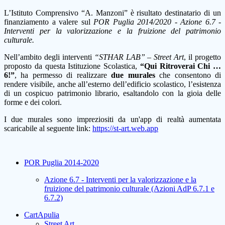
L’Istituto Comprensivo “A. Manzoni” è risultato destinatario di un
finanziamento a valere sul
POR Puglia 2014/2020 - Azione 6.7 -
Interventi per la valorizzazione e la fruizione del patrimonio
culturale.
Nell’ambito degli interventi
“STHAR LAB” – Street Art
, il progetto
proposto da questa Istituzione Scolastica,
“Qui Ritroverai Chi …
6!”
, ha permesso di realizzare
due murales
che consentono di
rendere visibile, anche all’esterno dell’edificio scolastico, l’esistenza
di un cospicuo patrimonio librario, esaltandolo con la gioia delle
forme e dei colori.
I due murales sono impreziositi da un'app di realtà aumentata
scaricabile al seguente link:
https://st-art.web.app
POR Puglia 2014-2020
Azione 6.7 - Interventi per la valorizzazione e la
fruizione del patrimonio culturale (Azioni AdP 6.7.1 e
6.7.2)
CartApulia
Street Art