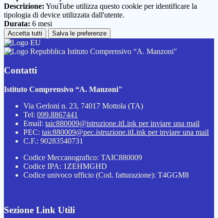
Descrizione:
YouTube utilizza questo cookie per identificare la
tipologia di device utilizzata dall'utente.
Durata:
6 mesi
Accetta tutti
Salva le preferenze
Istituto Comprensivo “A. Manzoni"
Contatti
Istituto Comprensivo “A. Manzoni"
Via Gerloni n. 23, 74017 Mottola (TA)
Tel:
099.8867441
Email:
taic880009@istruzione.it
Link per inviare una mail
PEC:
taic880009@pec.istruzione.it
Link per inviare una mail
C.F.: 90283540731
Codice Meccanografico: TAIC880009
Codice IPA: 1ZEHMGHD
Codice univoco ufficio (Cod. fatturazione): T4GGM8
Sezione Link Utili