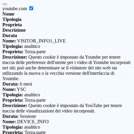
youtube.com
Nome
Tipologia
Proprieta
Descrizione
Durata
Nome:
VISITOR_INFO1_LIVE
Tipologia:
analitico
Proprieta:
Terza-parte
Descrizione:
Questo cookie è impostato da Youtube per tenere
traccia delle preferenze dell'utente per i video di Youtube incorporati
nei siti; può anche determinare se il visitatore del sito web sta
utilizzando la nuova o la vecchia versione dell'interfaccia di
Youtube.
Durata:
6 mesi
Nome:
YSC
Tipologia:
analitico
Proprieta:
Terza-parte
Descrizione:
Questo cookie è impostato da YouTube per tenere
traccia delle visualizzazioni dei video incorporati.
Durata:
Sessione
Nome:
DEVICE_INFO
Tipologia:
analitico
Proprieta:
Terza-parte