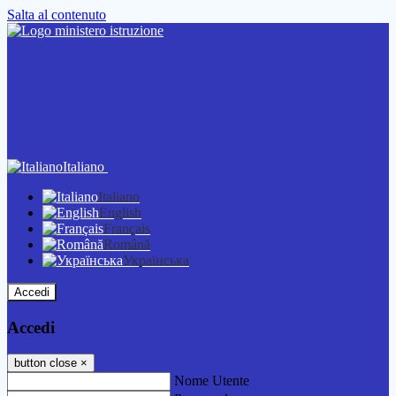
Salta al contenuto
Italiano
Italiano
English
Français
Română
Українська
Accedi
Accedi
button close
×
Nome Utente