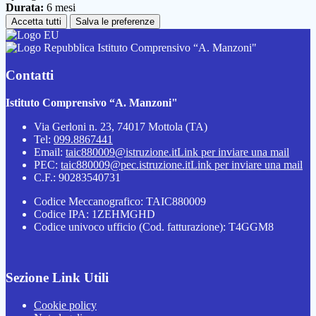
Durata:
6 mesi
Accetta tutti
Salva le preferenze
Istituto Comprensivo “A. Manzoni"
Contatti
Istituto Comprensivo “A. Manzoni"
Via Gerloni n. 23, 74017 Mottola (TA)
Tel:
099.8867441
Email:
taic880009@istruzione.it
Link per inviare una mail
PEC:
taic880009@pec.istruzione.it
Link per inviare una mail
C.F.: 90283540731
Codice Meccanografico: TAIC880009
Codice IPA: 1ZEHMGHD
Codice univoco ufficio (Cod. fatturazione): T4GGM8
Sezione Link Utili
Cookie policy