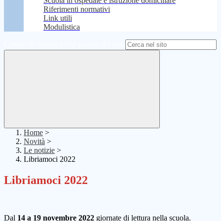
Scuola in ospedale e istruzione domiciliare
Riferimenti normativi
Link utili
Modulistica
Campo di ricerca per le pagine del sito
Home
>
Novità
>
Le notizie
>
Libriamoci 2022
Libriamoci 2022
Dal
14 a 19 novembre 2022
giornate di lettura nella scuola.