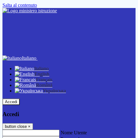
Salta al contenuto
Italiano
Italiano
English
Français
Română
Українська
Accedi
Accedi
button close
×
Nome Utente