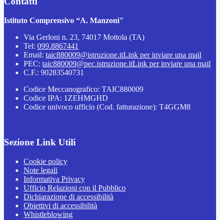
Contatti
Istituto Comprensivo “A. Manzoni"
Via Gerloni n. 23, 74017 Mottola (TA)
Tel:
099.8867441
Email:
taic880009@istruzione.it
Link per inviare una mail
PEC:
taic880009@pec.istruzione.it
Link per inviare una mail
C.F.: 90283540731
Codice Meccanografico: TAIC880009
Codice IPA: 1ZEHMGHD
Codice univoco ufficio (Cod. fatturazione): T4GGM8
Sezione Link Utili
Cookie policy
Note legali
Informativa Privacy
Ufficio Relazioni con il Pubblico
Dichiarazione di accessibilità
Obiettivi di accessibilità
Whistleblowing