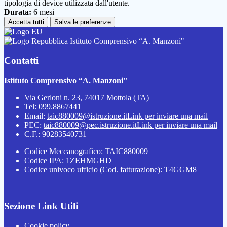
tipologia di device utilizzata dall'utente.
Durata:
6 mesi
Accetta tutti
Salva le preferenze
Istituto Comprensivo “A. Manzoni"
Contatti
Istituto Comprensivo “A. Manzoni"
Via Gerloni n. 23, 74017 Mottola (TA)
Tel:
099.8867441
Email:
taic880009@istruzione.it
Link per inviare una mail
PEC:
taic880009@pec.istruzione.it
Link per inviare una mail
C.F.: 90283540731
Codice Meccanografico: TAIC880009
Codice IPA: 1ZEHMGHD
Codice univoco ufficio (Cod. fatturazione): T4GGM8
Sezione Link Utili
Cookie policy