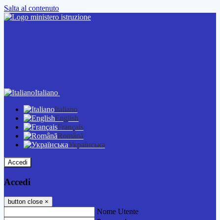
Salta al contenuto
Italiano
Italiano
English
Français
Română
Українська
Accedi
Accedi
button close
×
Nome Utente