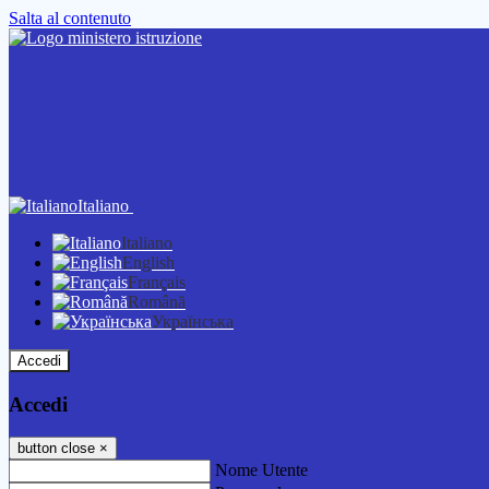
Salta al contenuto
Italiano
Italiano
English
Français
Română
Українська
Accedi
Accedi
button close
×
Nome Utente