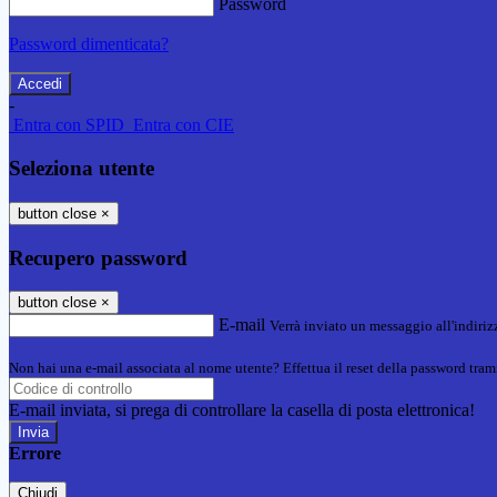
Password
Password dimenticata?
-
Entra con SPID
Entra con CIE
Seleziona utente
button close
×
Recupero password
button close
×
E-mail
Verrà inviato un messaggio all'indirizz
Non hai una e-mail associata al nome utente? Effettua il reset della password tram
E-mail inviata, si prega di controllare la casella di posta elettronica!
Errore
Chiudi