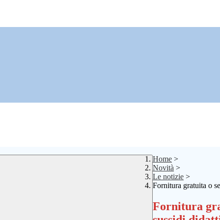
Home
>
Novità
>
Le notizie
>
Fornitura gratuita o se
Fornitura gra
sussidi didatt