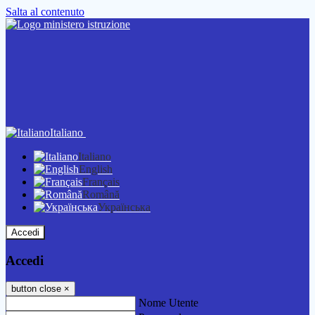
Salta al contenuto
Italiano
Italiano
English
Français
Română
Українська
Accedi
Accedi
button close
×
Nome Utente