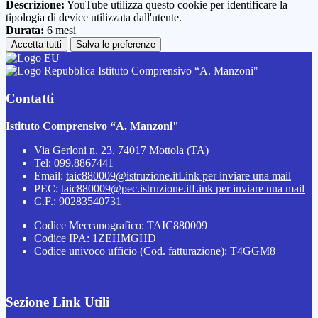
Descrizione:
YouTube utilizza questo cookie per identificare la
tipologia di device utilizzata dall'utente.
Durata:
6 mesi
Accetta tutti
Salva le preferenze
Istituto Comprensivo “A. Manzoni"
Contatti
Istituto Comprensivo “A. Manzoni"
Via Gerloni n. 23, 74017 Mottola (TA)
Tel:
099.8867441
Email:
taic880009@istruzione.it
Link per inviare una mail
PEC:
taic880009@pec.istruzione.it
Link per inviare una mail
C.F.: 90283540731
Codice Meccanografico: TAIC880009
Codice IPA: 1ZEHMGHD
Codice univoco ufficio (Cod. fatturazione): T4GGM8
Sezione Link Utili