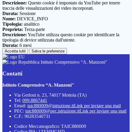
Descrizione:
Questo cookie è impostato da YouTube per tenere
traccia delle visualizzazioni dei video incorporati.
Durata:
Sessione
Nome:
DEVICE_INFO
Tipologia:
analitico
Proprieta:
Terza-parte
Descrizione:
YouTube utilizza questo cookie per identificare la
tipologia di device utilizzata dall'utente.
Durata:
6 mesi
Accetta tutti
Salva le preferenze
Istituto Comprensivo “A. Manzoni"
Contatti
Istituto Comprensivo “A. Manzoni"
Via Gerloni n. 23, 74017 Mottola (TA)
Tel:
099.8867441
Email:
taic880009@istruzione.it
Link per inviare una mail
PEC:
taic880009@pec.istruzione.it
Link per inviare una mail
C.F.: 90283540731
Codice Meccanografico: TAIC880009
Codice IPA: 1ZEHMGHD