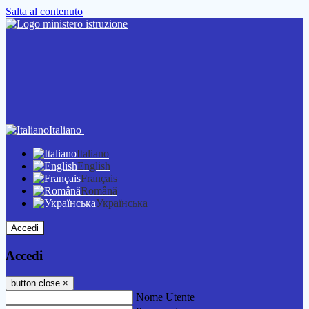
Salta al contenuto
Italiano
Italiano
English
Français
Română
Українська
Accedi
Accedi
button close
×
Nome Utente