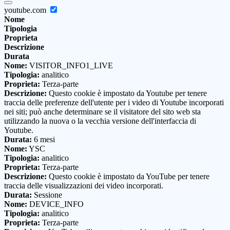
youtube.com
Nome
Tipologia
Proprieta
Descrizione
Durata
Nome:
VISITOR_INFO1_LIVE
Tipologia:
analitico
Proprieta:
Terza-parte
Descrizione:
Questo cookie è impostato da Youtube per tenere
traccia delle preferenze dell'utente per i video di Youtube incorporati
nei siti; può anche determinare se il visitatore del sito web sta
utilizzando la nuova o la vecchia versione dell'interfaccia di
Youtube.
Durata:
6 mesi
Nome:
YSC
Tipologia:
analitico
Proprieta:
Terza-parte
Descrizione:
Questo cookie è impostato da YouTube per tenere
traccia delle visualizzazioni dei video incorporati.
Durata:
Sessione
Nome:
DEVICE_INFO
Tipologia:
analitico
Proprieta:
Terza-parte