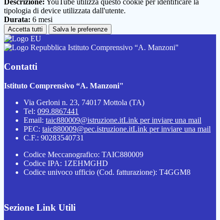
Descrizione:
YouTube utilizza questo cookie per identificare la
tipologia di device utilizzata dall'utente.
Durata:
6 mesi
Accetta tutti
Salva le preferenze
Istituto Comprensivo “A. Manzoni"
Contatti
Istituto Comprensivo “A. Manzoni"
Via Gerloni n. 23, 74017 Mottola (TA)
Tel:
099.8867441
Email:
taic880009@istruzione.it
Link per inviare una mail
PEC:
taic880009@pec.istruzione.it
Link per inviare una mail
C.F.: 90283540731
Codice Meccanografico: TAIC880009
Codice IPA: 1ZEHMGHD
Codice univoco ufficio (Cod. fatturazione): T4GGM8
Sezione Link Utili