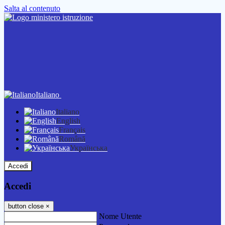
Salta al contenuto
Italiano
Italiano
English
Français
Română
Українська
Accedi
Accedi
button close
×
Nome Utente