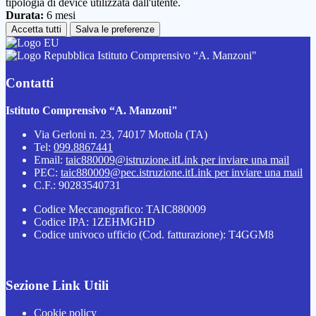
tipologia di device utilizzata dall'utente.
Durata:
6 mesi
Accetta tutti
Salva le preferenze
Istituto Comprensivo “A. Manzoni"
Contatti
Istituto Comprensivo “A. Manzoni"
Via Gerloni n. 23, 74017 Mottola (TA)
Tel:
099.8867441
Email:
taic880009@istruzione.it
Link per inviare una mail
PEC:
taic880009@pec.istruzione.it
Link per inviare una mail
C.F.: 90283540731
Codice Meccanografico: TAIC880009
Codice IPA: 1ZEHMGHD
Codice univoco ufficio (Cod. fatturazione): T4GGM8
Sezione Link Utili
Cookie policy