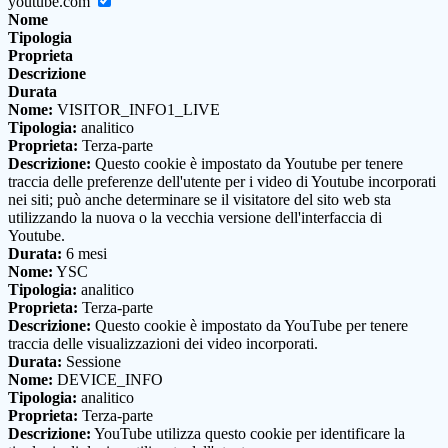
youtube.com
Nome
Tipologia
Proprieta
Descrizione
Durata
Nome:
VISITOR_INFO1_LIVE
Tipologia:
analitico
Proprieta:
Terza-parte
Descrizione:
Questo cookie è impostato da Youtube per tenere
traccia delle preferenze dell'utente per i video di Youtube incorporati
nei siti; può anche determinare se il visitatore del sito web sta
utilizzando la nuova o la vecchia versione dell'interfaccia di
Youtube.
Durata:
6 mesi
Nome:
YSC
Tipologia:
analitico
Proprieta:
Terza-parte
Descrizione:
Questo cookie è impostato da YouTube per tenere
traccia delle visualizzazioni dei video incorporati.
Durata:
Sessione
Nome:
DEVICE_INFO
Tipologia:
analitico
Proprieta:
Terza-parte
Descrizione:
YouTube utilizza questo cookie per identificare la