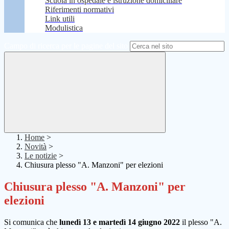
Scuola in ospedale e istruzione domiciliare
Riferimenti normativi
Link utili
Modulistica
Campo di ricerca per le pagine del sito
Home
>
Novità
>
Le notizie
>
Chiusura plesso "A. Manzoni" per elezioni
Chiusura plesso "A. Manzoni" per
elezioni
Si comunica che
lunedì 13 e martedì 14 giugno 2022
il plesso "A.