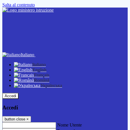
Salta al contenuto
Italiano
Italiano
English
Français
Română
Українська
Accedi
Accedi
button close
×
Nome Utente