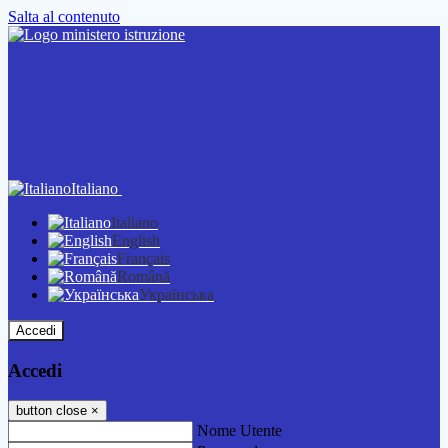
Salta al contenuto
Italiano
Italiano
English
Français
Română
Українська
Accedi
Accedi
button close
×
Nome Utente