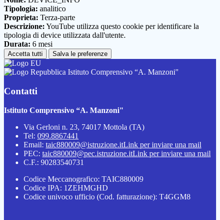
Tipologia:
analitico
Proprieta:
Terza-parte
Descrizione:
YouTube utilizza questo cookie per identificare la
tipologia di device utilizzata dall'utente.
Durata:
6 mesi
Accetta tutti
Salva le preferenze
Istituto Comprensivo “A. Manzoni"
Contatti
Istituto Comprensivo “A. Manzoni"
Via Gerloni n. 23, 74017 Mottola (TA)
Tel:
099.8867441
Email:
taic880009@istruzione.it
Link per inviare una mail
PEC:
taic880009@pec.istruzione.it
Link per inviare una mail
C.F.: 90283540731
Codice Meccanografico: TAIC880009
Codice IPA: 1ZEHMGHD
Codice univoco ufficio (Cod. fatturazione): T4GGM8