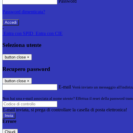
Password
Password dimenticata?
-
Entra con SPID
Entra con CIE
Seleziona utente
button close
×
Recupero password
button close
×
E-mail
Verrà inviato un messaggio all'indirizz
Non hai una e-mail associata al nome utente? Effettua il reset della password tram
E-mail inviata, si prega di controllare la casella di posta elettronica!
Errore
Chiudi