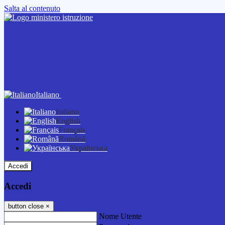
Salta al contenuto
Italiano
Italiano
English
Français
Română
Українська
Accedi
Accedi
button close
×
Nome Utente