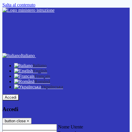
Salta al contenuto
Italiano
Italiano
English
Français
Română
Українська
Accedi
Accedi
button close
×
Nome Utente