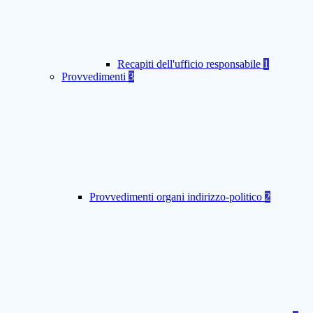
Recapiti dell'ufficio responsabile
1
Provvedimenti
3
Provvedimenti organi indirizzo-politico
2