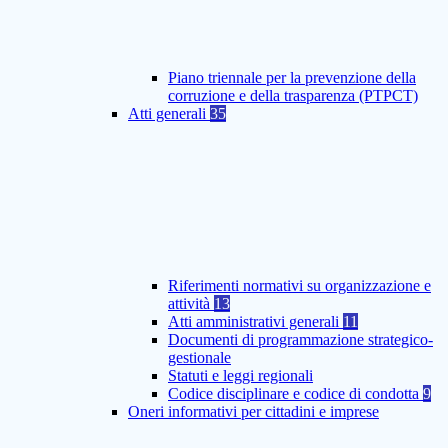
Piano triennale per la prevenzione della
corruzione e della trasparenza (PTPCT)
Atti generali
35
Riferimenti normativi su organizzazione e
attività
13
Atti amministrativi generali
11
Documenti di programmazione strategico-
gestionale
Statuti e leggi regionali
Codice disciplinare e codice di condotta
9
Oneri informativi per cittadini e imprese