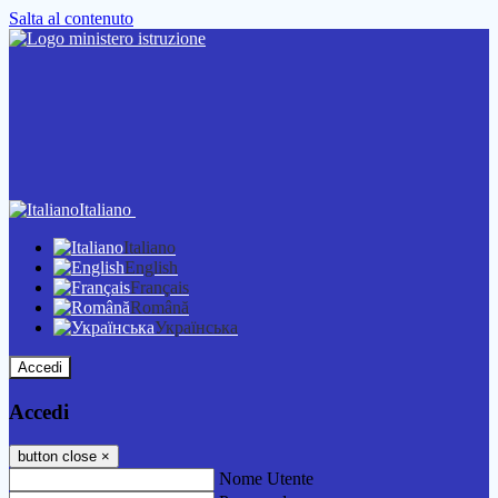
Salta al contenuto
Italiano
Italiano
English
Français
Română
Українська
Accedi
Accedi
button close
×
Nome Utente