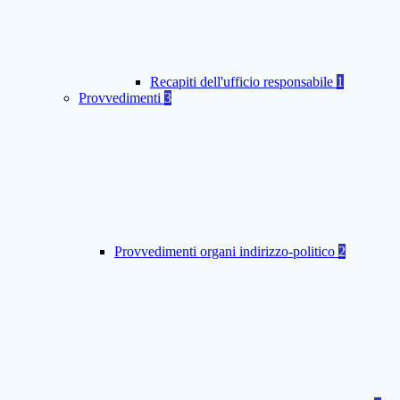
Recapiti dell'ufficio responsabile
1
Provvedimenti
3
Provvedimenti organi indirizzo-politico
2