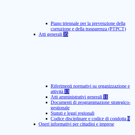
Piano triennale per la prevenzione della
corruzione e della trasparenza (PTPCT)
Atti generali
35
Riferimenti normativi su organizzazione e
attività
13
Atti amministrativi generali
11
Documenti di programmazione strategico-
gestionale
Statuti e leggi regionali
Codice disciplinare e codice di condotta
9
Oneri informativi per cittadini e imprese