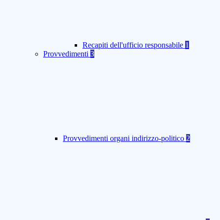
Recapiti dell'ufficio responsabile
1
Provvedimenti
3
Provvedimenti organi indirizzo-politico
2