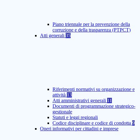
Piano triennale per la prevenzione della
corruzione e della trasparenza (PTPCT)
Atti generali
35
Riferimenti normativi su organizzazione e
attività
13
Atti amministrativi generali
11
Documenti di programmazione strategico-
gestionale
Statuti e leggi regionali
Codice disciplinare e codice di condotta
9
Oneri informativi per cittadini e imprese