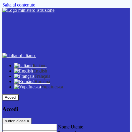
Salta al contenuto
Italiano
Italiano
English
Français
Română
Українська
Accedi
Accedi
button close
×
Nome Utente