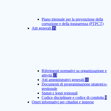
Piano triennale per la prevenzione della
corruzione e della trasparenza (PTPCT)
Atti generali
35
Riferimenti normativi su organizzazione e
attività
13
Atti amministrativi generali
11
Documenti di programmazione strategico-
gestionale
Statuti e leggi regionali
Codice disciplinare e codice di condotta
9
Oneri informativi per cittadini e imprese