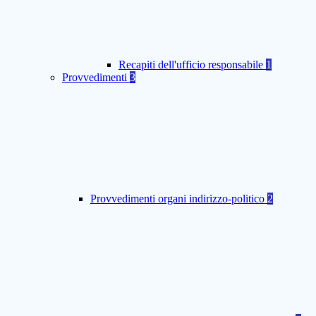
Recapiti dell'ufficio responsabile
1
Provvedimenti
3
Provvedimenti organi indirizzo-politico
2