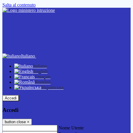
Salta al contenuto
Italiano
Italiano
English
Français
Română
Українська
Accedi
Accedi
button close
×
Nome Utente