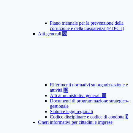
Piano triennale per la prevenzione della
corruzione e della trasparenza (PTPCT)
Atti generali
35
Riferimenti normativi su organizzazione e
attività
13
Atti amministrativi generali
11
Documenti di programmazione strategico-
gestionale
Statuti e leggi regionali
Codice disciplinare e codice di condotta
9
Oneri informativi per cittadini e imprese