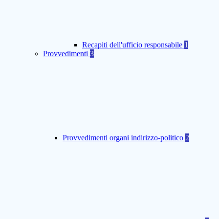
Recapiti dell'ufficio responsabile
1
Provvedimenti
3
Provvedimenti organi indirizzo-politico
2