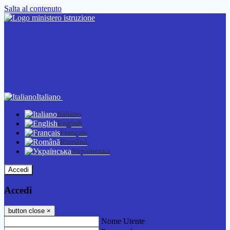
Salta al contenuto
Italiano
Italiano
English
Français
Română
Українська
Accedi
Accedi
button close
×
Nome Utente