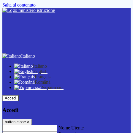
Salta al contenuto
Italiano
Italiano
English
Français
Română
Українська
Accedi
Accedi
button close
×
Nome Utente