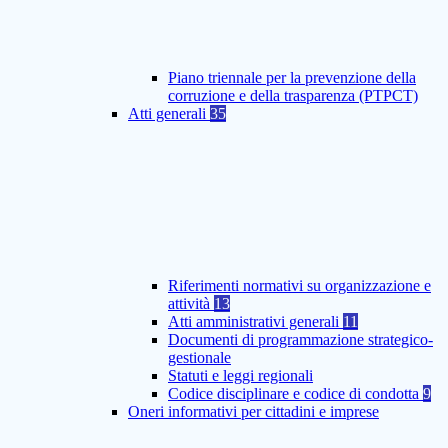
Piano triennale per la prevenzione della
corruzione e della trasparenza (PTPCT)
Atti generali
35
Riferimenti normativi su organizzazione e
attività
13
Atti amministrativi generali
11
Documenti di programmazione strategico-
gestionale
Statuti e leggi regionali
Codice disciplinare e codice di condotta
9
Oneri informativi per cittadini e imprese