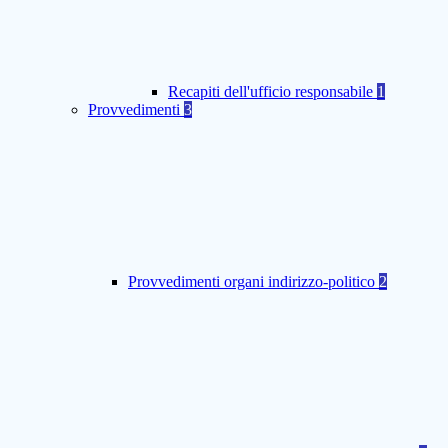
Recapiti dell'ufficio responsabile
1
Provvedimenti
3
Provvedimenti organi indirizzo-politico
2