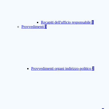
Recapiti dell'ufficio responsabile
1
Provvedimenti
3
Provvedimenti organi indirizzo-politico
2