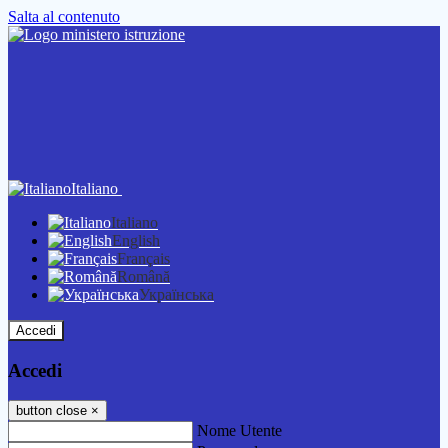
Salta al contenuto
Italiano
Italiano
English
Français
Română
Українська
Accedi
Accedi
button close
×
Nome Utente