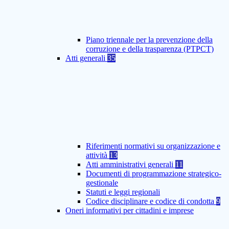
Piano triennale per la prevenzione della
corruzione e della trasparenza (PTPCT)
Atti generali
35
Riferimenti normativi su organizzazione e
attività
13
Atti amministrativi generali
11
Documenti di programmazione strategico-
gestionale
Statuti e leggi regionali
Codice disciplinare e codice di condotta
9
Oneri informativi per cittadini e imprese