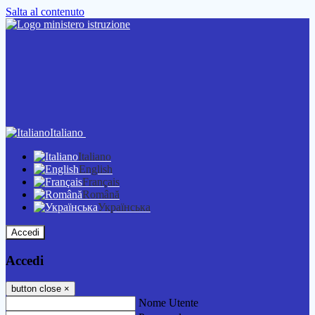
Salta al contenuto
Italiano
Italiano
English
Français
Română
Українська
Accedi
Accedi
button close
×
Nome Utente