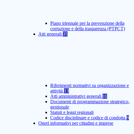
Piano triennale per la prevenzione della
corruzione e della trasparenza (PTPCT)
Atti generali
35
Riferimenti normativi su organizzazione e
attività
13
Atti amministrativi generali
11
Documenti di programmazione strategico-
gestionale
Statuti e leggi regionali
Codice disciplinare e codice di condotta
9
Oneri informativi per cittadini e imprese