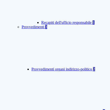
Recapiti dell'ufficio responsabile
1
Provvedimenti
3
Provvedimenti organi indirizzo-politico
2