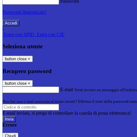
Password
Password dimenticata?
-
Entra con SPID
Entra con CIE
Seleziona utente
button close
×
Recupero password
button close
×
E-mail
Verrà inviato un messaggio all'indirizz
Non hai una e-mail associata al nome utente? Effettua il reset della password tram
E-mail inviata, si prega di controllare la casella di posta elettronica!
Errore
Chiudi