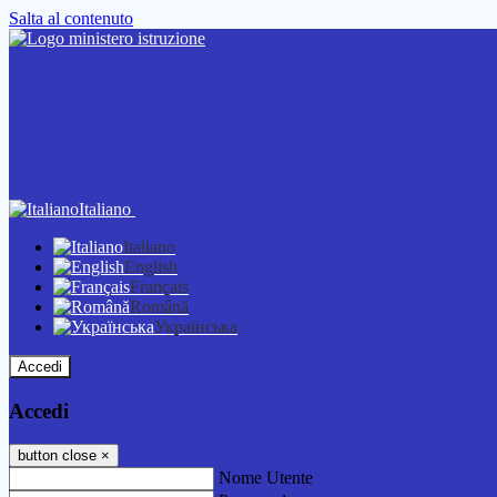
Salta al contenuto
Italiano
Italiano
English
Français
Română
Українська
Accedi
Accedi
button close
×
Nome Utente