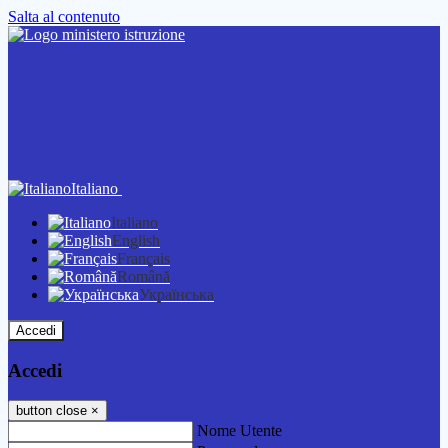
Salta al contenuto
Italiano
Italiano
English
Français
Română
Українська
Accedi
Accedi
button close
×
Nome Utente