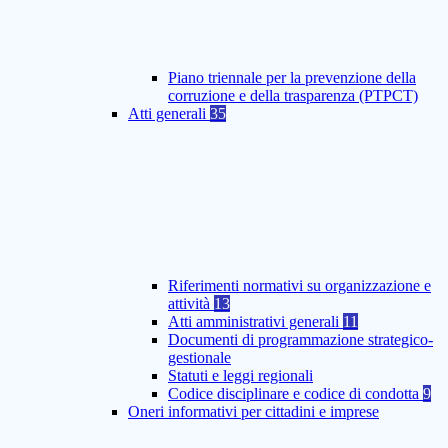
Piano triennale per la prevenzione della
corruzione e della trasparenza (PTPCT)
Atti generali
35
Riferimenti normativi su organizzazione e
attività
13
Atti amministrativi generali
11
Documenti di programmazione strategico-
gestionale
Statuti e leggi regionali
Codice disciplinare e codice di condotta
9
Oneri informativi per cittadini e imprese