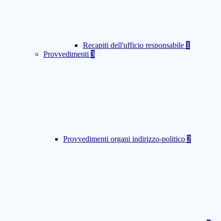
Recapiti dell'ufficio responsabile
1
Provvedimenti
3
Provvedimenti organi indirizzo-politico
2