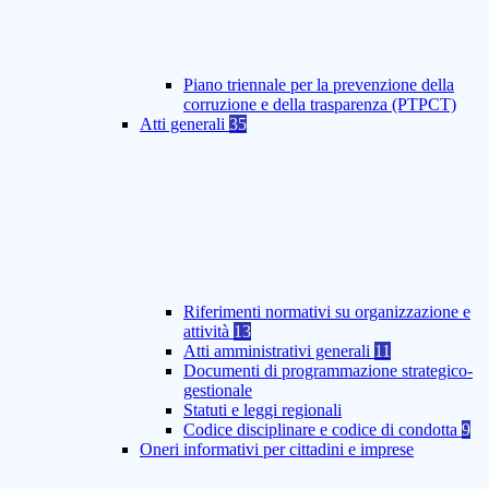
Piano triennale per la prevenzione della
corruzione e della trasparenza (PTPCT)
Atti generali
35
Riferimenti normativi su organizzazione e
attività
13
Atti amministrativi generali
11
Documenti di programmazione strategico-
gestionale
Statuti e leggi regionali
Codice disciplinare e codice di condotta
9
Oneri informativi per cittadini e imprese