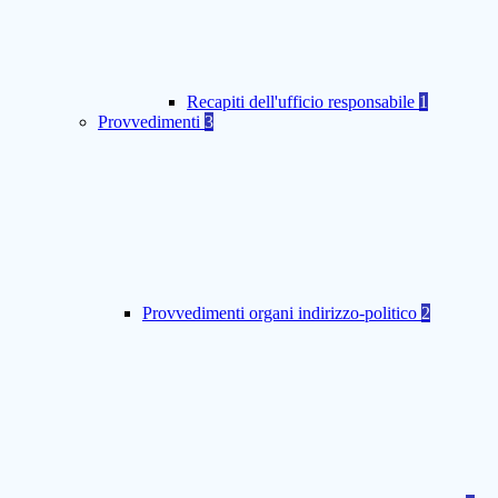
Recapiti dell'ufficio responsabile
1
Provvedimenti
3
Provvedimenti organi indirizzo-politico
2