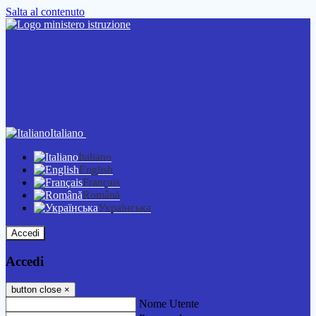
Salta al contenuto
Italiano
Italiano
English
Français
Română
Українська
Accedi
Accedi
button close
×
Nome Utente