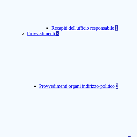
Recapiti dell'ufficio responsabile
1
Provvedimenti
3
Provvedimenti organi indirizzo-politico
2