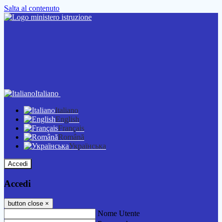
Salta al contenuto
Italiano
Italiano
English
Français
Română
Українська
Accedi
Accedi
button close
×
Nome Utente