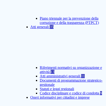
Piano triennale per la prevenzione della
corruzione e della trasparenza (PTPCT)
Atti generali
35
Riferimenti normativi su organizzazione e
attività
13
Atti amministrativi generali
11
Documenti di programmazione strategico-
gestionale
Statuti e leggi regionali
Codice disciplinare e codice di condotta
9
Oneri informativi per cittadini e imprese