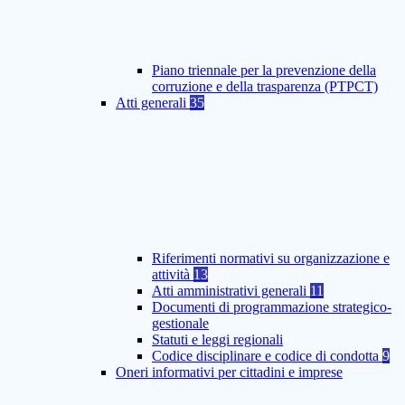
Piano triennale per la prevenzione della
corruzione e della trasparenza (PTPCT)
Atti generali
35
Riferimenti normativi su organizzazione e
attività
13
Atti amministrativi generali
11
Documenti di programmazione strategico-
gestionale
Statuti e leggi regionali
Codice disciplinare e codice di condotta
9
Oneri informativi per cittadini e imprese