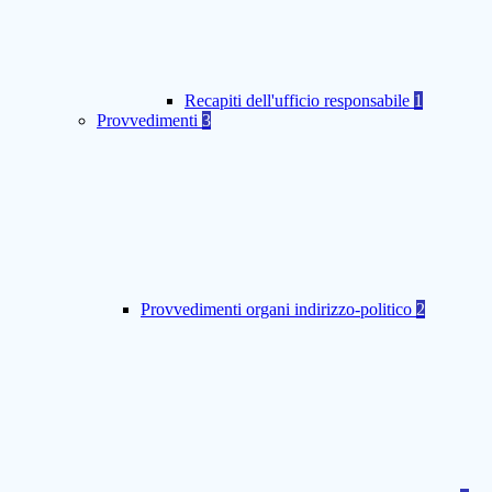
Recapiti dell'ufficio responsabile
1
Provvedimenti
3
Provvedimenti organi indirizzo-politico
2