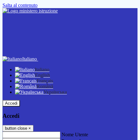
Salta al contenuto
Italiano
Italiano
English
Français
Română
Українська
Accedi
Accedi
button close
×
Nome Utente