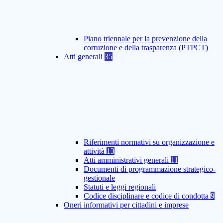
Piano triennale per la prevenzione della
corruzione e della trasparenza (PTPCT)
Atti generali
35
Riferimenti normativi su organizzazione e
attività
13
Atti amministrativi generali
11
Documenti di programmazione strategico-
gestionale
Statuti e leggi regionali
Codice disciplinare e codice di condotta
9
Oneri informativi per cittadini e imprese