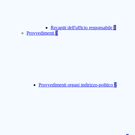
Recapiti dell'ufficio responsabile
1
Provvedimenti
3
Provvedimenti organi indirizzo-politico
2