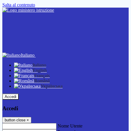
Salta al contenuto
Italiano
Italiano
English
Français
Română
Українська
Accedi
Accedi
button close
×
Nome Utente